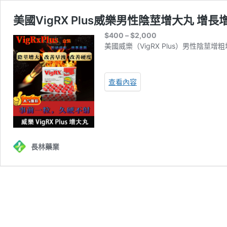
美國VigRX Plus威樂男性陰莖增大丸 增長
價
$
400
–
$
2,000
格
美國威樂（VigRX Plus）男性
範
圍：
$400
查看內容
到
$2,000
長林藥業