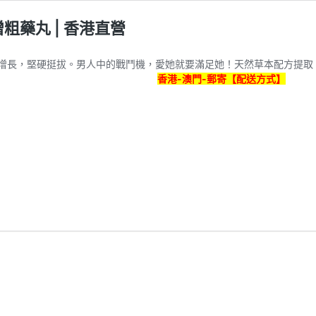
增粗藥丸 | 香港直營
陰莖增粗增長，堅硬挺拔。男人中的戰鬥機，愛她就要滿足她！天然草本配方
香港-澳門-郵寄【配送方式】