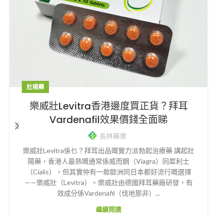
壯陽藥
樂威壯Levitra香港邊度買正貨？拜耳
Vardenafil效果價錢全面睇
長林藥業
樂威壯Levitra係乜？拜耳出品嘅實力派勃起治療藥 講起壯
陽藥，香港人最熟嘅通常係威而鋼（Viagra）同犀利士
（Cialis），但其實仲有一款歐洲同日本都好流行嘅選擇
——樂威壯（Levitra）。樂威壯由德國拜耳藥廠研發，有
效成分係Vardenafil（伐地那非）...
繼續閱讀