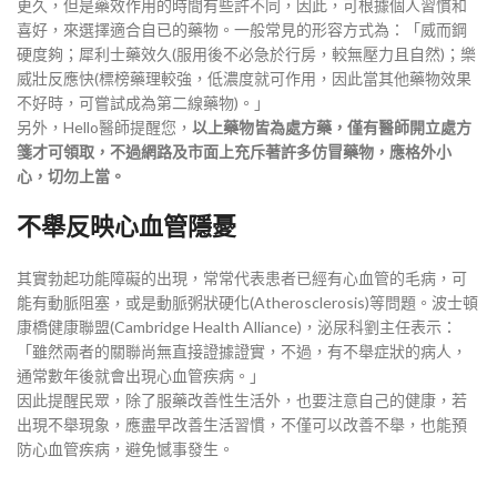
更久，但是藥效作用的時間有些許不同，因此，可根據個人習慣和
喜好，來選擇適合自已的藥物。一般常見的形容方式為：「威而鋼
硬度夠；犀利士藥效久(服用後不必急於行房，較無壓力且自然)；樂
威壯反應快(標榜藥理較強，低濃度就可作用，因此當其他藥物效果
不好時，可嘗試成為第二線藥物)。」
另外，Hello醫師提醒您，
以上藥物皆為處方藥，僅有醫師開立處方
箋才可領取，不過網路及市面上充斥著許多仿冒藥物，應格外小
心，切勿上當。
不舉反映心血管隱憂
其實勃起功能障礙的出現，常常代表患者已經有心血管的毛病，可
能有動脈阻塞，或是動脈粥狀硬化(Atherosclerosis)等問題。波士頓
康橋健康聯盟(Cambridge Health Alliance)，泌尿科劉主任表示：
「雖然兩者的關聯尚無直接證據證實，不過，有不舉症狀的病人，
通常數年後就會出現心血管疾病。」
因此提醒民眾，除了服藥改善性生活外，也要注意自己的健康，若
出現不舉現象，應盡早改善生活習慣，不僅可以改善不舉，也能預
防心血管疾病，避免憾事發生。