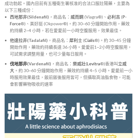
成功勃起。國內目前有五種衛生署核准的合法口服壯陽藥，主要為
以下三種成份：
西地那非
(Sildenafil)
，商品名：
威而鋼
(Viagra®)、
必利吉
(
P-
Force
®)、美好挺 (Okpower®)。約 30~60 分鐘開始作用，藥效
約持續 2~4 小時，若在愛愛前一小時空腹服用，效果最佳。
他達拉非
(Tadalafil)
，商品名：
犀利士
(
Cialis
®)。約 30~45 分鐘
開始作用，藥效約持續長達 36 小時。愛愛前1~2小時空腹服用，
可試需求調整用量，也可少量每日服用。
伐地那非
(Vardenafil)
，商品名：
樂威壯
(
Levitra
®)香港叫
立威
大
。約 30~60 分鐘開始作用，藥效約持續 4~5 小時。愛愛前一小
時服用效果最佳，飯前飯後服用皆可，但攝取高油脂食物，可能
會影響藥物吸收的速率