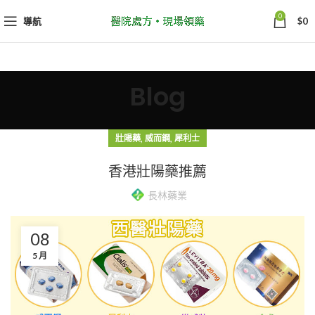
0
導航
$
0
Blog
,
,
壯陽藥
威而鋼
犀利士
香港壯陽藥推薦
長林藥業
08
5 月