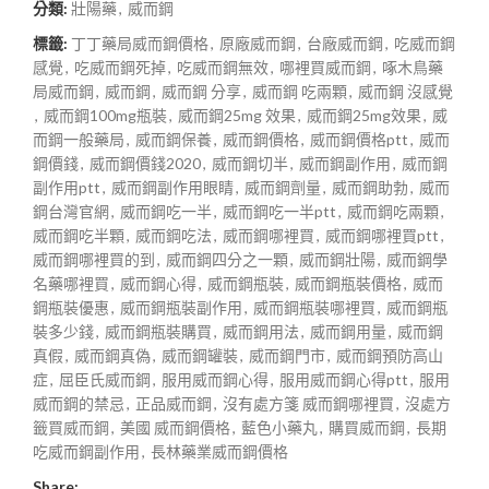
分類:
壯陽藥
,
威而鋼
標籤:
丁丁藥局威而鋼價格
,
原廠威而鋼
,
台廠威而鋼
,
吃威而鋼
感覺
,
吃威而鋼死掉
,
吃威而鋼無效
,
哪裡買威而鋼
,
啄木鳥藥
局威而鋼
,
威而鋼
,
威而鋼 分享
,
威而鋼 吃兩顆
,
威而鋼 沒感覺
,
威而鋼100mg瓶裝
,
威而鋼25mg 效果
,
威而鋼25mg效果
,
威
而鋼一般藥局
,
威而鋼保養
,
威而鋼價格
,
威而鋼價格ptt
,
威而
鋼價錢
,
威而鋼價錢2020
,
威而鋼切半
,
威而鋼副作用
,
威而鋼
副作用ptt
,
威而鋼副作用眼睛
,
威而鋼劑量
,
威而鋼助勃
,
威而
鋼台灣官網
,
威而鋼吃一半
,
威而鋼吃一半ptt
,
威而鋼吃兩顆
,
威而鋼吃半顆
,
威而鋼吃法
,
威而鋼哪裡買
,
威而鋼哪裡買ptt
,
威而鋼哪裡買的到
,
威而鋼四分之一顆
,
威而鋼壯陽
,
威而鋼學
名藥哪裡買
,
威而鋼心得
,
威而鋼瓶裝
,
威而鋼瓶裝價格
,
威而
鋼瓶裝優惠
,
威而鋼瓶裝副作用
,
威而鋼瓶裝哪裡買
,
威而鋼瓶
裝多少錢
,
威而鋼瓶裝購買
,
威而鋼用法
,
威而鋼用量
,
威而鋼
真假
,
威而鋼真偽
,
威而鋼罐裝
,
威而鋼門市
,
威而鋼預防高山
症
,
屈臣氏威而鋼
,
服用威而鋼心得
,
服用威而鋼心得ptt
,
服用
威而鋼的禁忌
,
正品威而鋼
,
沒有處方箋 威而鋼哪裡買
,
沒處方
籤買威而鋼
,
美國 威而鋼價格
,
藍色小藥丸
,
購買威而鋼
,
長期
吃威而鋼副作用
,
長林藥業威而鋼價格
Share: