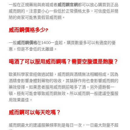
一般在正規藥局與商城或者
威而鋼官網
都可以放心購買到正品
威而鋼的，注意要小心一些低於正常價格太多，可信度低并簡
陋的商家可能售賣假冒威而鋼。
威而鋼價格多少?
一般
威而鋼價格
在1400一盒起，購買數量多可以有適度的優
惠，但是不會低的太離譜。
喝酒了可以服用威而鋼嗎？需要空腹還是飽腹？
歐美科學家曾經做過試驗，威而鋼與酒精無法相輔相成。因為
酒精會影響身體對藥物的吸收，其鎮靜作用也會影響威而鋼的
藥效發揮。如果患者服用威而鋼前喝多了酒，另外還飽餐一
頓，極有可能會導致威而鋼無效。所以威而鋼一般建議空腹服
用效果最佳。
威而鋼可以每天吃嗎？
威而鋼最大的建議服藥頻率則是每日一次，一日最大劑量不超