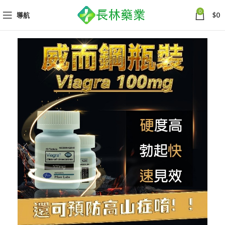
0
導航
$
0