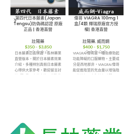
第四代日本藤素(Japan
偉哥 VIAGRA 100mg 1
Tengsu)防偽碼認證 原廠
盒/4顆 輝瑞原廠官方授
正品 | 香港直營
權| 香港直營
壯陽藥
壯陽藥
,
威而鋼
價
價
$
350
–
$
3,850
$
400
–
$
1,750
格
格
日本藤素正品保證，長林藥業
VIAGRA/偉哥是一種治療勃起
範
範
直營版本，關於日本藤素效果
功能障礙的口服藥物。主要成
超
圍：
圍：
介紹，多種辨別真假日本藤素
分是西地那非，VIAGRA/偉哥
$350
$400
心得供大家參考，歡迎留言討
能促進陰莖的充血量以增強陰
1
到
到
論「限量日本藤素第四代防偽
莖勃起硬度與持久時間。
$3,850
$1,750
塑封版販售」
香港-澳門-郵寄【配送方
式】
香港-澳門-郵寄【配送方
式】