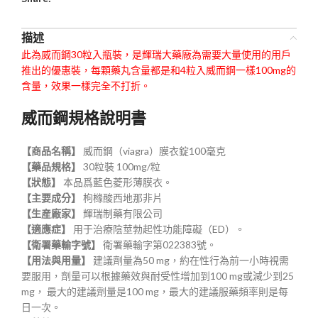
描述
此為威而鋼30粒入瓶裝，是輝瑞大藥廠為需要大量使用的用戶
推出的優惠裝，每顆藥丸含量都是和4粒入威而鋼一樣100mg的
含量，效果一樣完全不打折。
威而鋼規格說明書
【商品名稱】
威而鋼（viagra）膜衣錠100毫克
【藥品規格】
30粒裝 100mg/粒
【狀態】
本品爲藍色菱形薄膜衣。
【主要成分】
枸橼酸西地那非片
【生産廠家】
輝瑞制藥有限公司
【適應症】
用于治療陰莖勃起性功能障礙（ED）。
【衛署藥輸字號】
衛署藥輸字第022383號。
【用法與用量】
建議劑量為50 mg，約在性行為前一小時視需
要服用，劑量可以根據藥效與耐受性增加到100 mg或減少到25
mg， 最大的建議劑量是100 mg，最大的建議服藥頻率則是每
日一次。