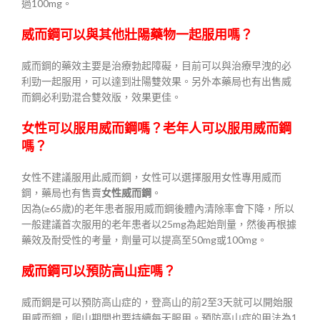
過100mg。
威而鋼可以與其他壯陽藥物一起服用嗎？
威而鋼的藥效主要是治療勃起障礙，目前可以與治療早洩的必
利勁一起服用，可以達到壯陽雙效果。另外本藥局也有出售威
而鋼必利勁混合雙效版，效果更佳。
女性可以服用威而鋼嗎？老年人可以服用威而鋼
嗎？
女性不建議服用此威而鋼，女性可以選擇服用女性專用威而
鋼，藥局也有售賣
女性威而鋼
。
因為(≥65歲)的老年患者服用威而鋼後體內清除率會下降，所以
一般建議首次服用的老年患者以25mg為起始劑量，然後再根據
藥效及耐受性的考量，劑量可以提高至50mg或100mg。
威而鋼可以預防高山症嗎？
威而鋼是可以預防高山症的，登高山的前2至3天就可以開始服
用威而鋼，爬山期間也要持續每天服用。預防高山症的用法為1