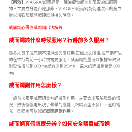
【藥效】
VIAGRA/威而鋼是一種治療勃起功能障礙的口服藥
物。主要成分是西地那非，VIAGRA/威而鋼能促進陰莖的充血
量以增強陰莖勃起硬度與持久時間。
威而鋼心得與威而鋼用法解答
威而鋼該什麼時候服用？行房前多久服用？
很多人買了威而鋼不知道該怎麼服用,正如上文所說,威而鋼可以
約在性行為前一小時視需要服用，威而鋼劑量可以根據藥效與
耐受性增加到100 mg或減少到25 mg， 最大的建議劑量是100
mg。
威而鋼副作用怎麼樣？
一般首次服用威而鋼會有輕微副作用，主要會出現臉發熱的情
況，然後慢慢地出現了暈暈的感覺（跟喝酒差不多），這時補
充一些糖水可以減輕
威而鋼副作用
。
威而鋼真假怎麼分辨？如何安全
購買威而鋼