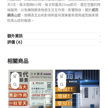
天3次，每次間隔8小時，每次劑量為25mg即可，選在空腹的時
候服用，以免藥物跟食物發生交互作用，影響吸收。關於
威而
鋼高山症
，南韓青瓦台和影視明星何潤東都有使用威而鋼來預
防高山症的報道。
額外資訊
評價 (6)
相關商品