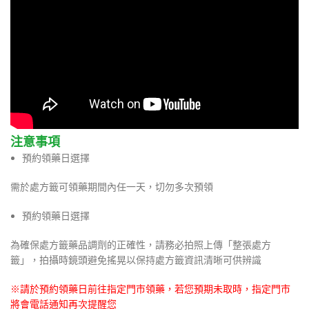
注意事項
預約領藥日選擇
需於處方籤可領藥期間內任一天，切勿多次預領
預約領藥日選擇
為確保處方籤藥品調劑的正確性，請務必拍照上傳「整張處方
籤」，拍攝時鏡頭避免搖晃以保持處方籤資訊清晰可供辨識
※請於預約領藥日前往指定門市領藥，若您預期未取時，指定門市
將會電話通知再次提醒您