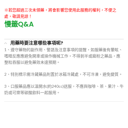
※若您超過三次未領藥，將會影響您使用此服務的權利，不便之
處，敬請見諒！
慢籤Q&A
用藥時要注意哪些事項呢?
1、遵守藥物的副作用、警語及注意事項的提醒，如服藥後有暈眩、
嗜睡反應應避免開車或操作機械工作。不得剝半或磨粉之藥品，應
整粒吞服以避免藥效未達預期。
2、特別標示需冷藏藥品則置於冰箱冷藏處，不可冷凍，避免變質。
3、口服藥品應以溫開水(約240cc)送服，不應與咖啡、茶、果汁、牛
奶或可樂等碳酸飲料一起服用。