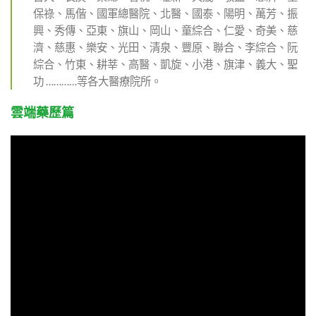
保祿、馬偕、國軍總醫院、北醫、國泰、陽明、萬芳、振
興、秀傳、亞東、旗山、岡山、童綜合、仁愛、奇美、慈
濟、慈惠、樂安、光田、清泉、豐原、聯合、李綜合、阮
綜合、竹東、耕莘、高醫、凱旋、小港、旗津、義大、聖
功 …………等各大醫療院所。
雲端藥歷篇