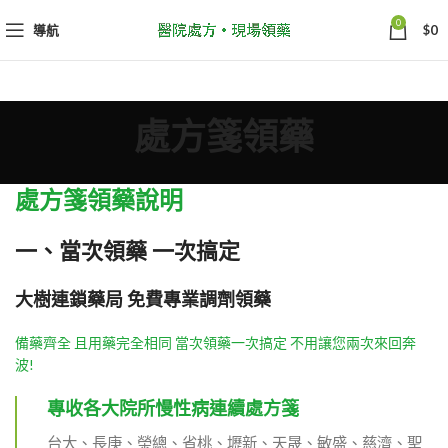
0
導航
$
0
處方箋領藥
處方箋領藥說明
一、當次領藥 一次搞定
大樹連鎖藥局 免費專業調劑領藥
備藥齊全 且用藥完全相同 當次領藥一次搞定 不用讓您兩次來回奔
波!
專收各大院所慢性病連續處方箋
台大、長庚、榮總、省桃、壢新、天晟、敏盛、慈濟、聖