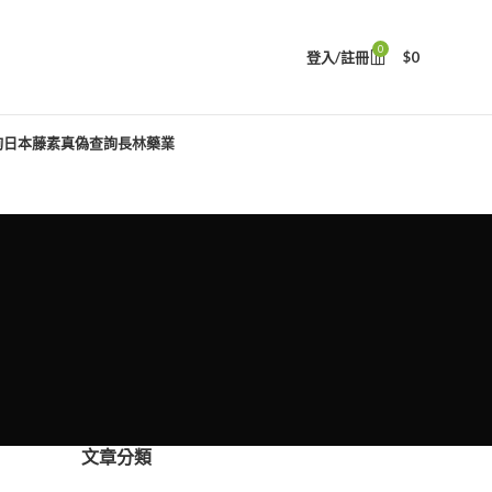
0
登入/註冊
$
0
詢
日本藤素真偽查詢
長林藥業
文章分類