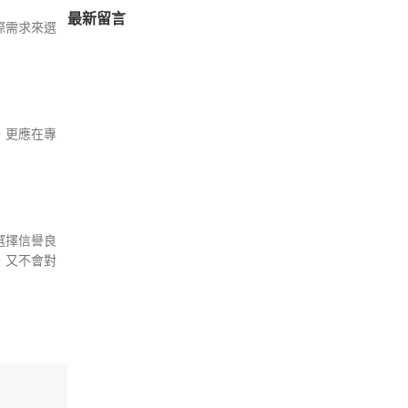
最新留言
際需求來選
，更應在專
選擇信譽良
，又不會對