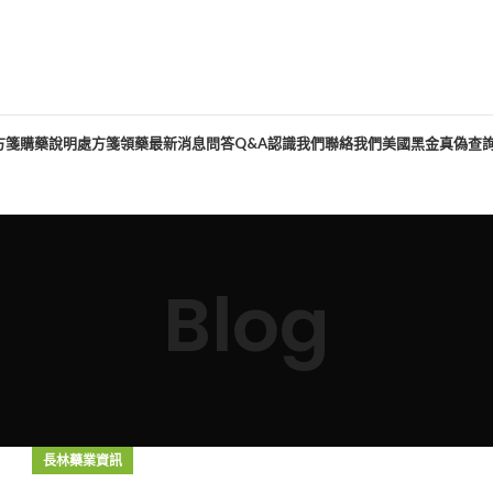
方箋購藥說明
處方箋領藥
最新消息
問答Q&A
認識我們
聯絡我們
美國黑金真偽查
Blog
長林藥業資訊