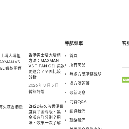
導航菜單
客服
香港男士增大增粗
首頁
方法：MAXMAN
所有商品
VS TITAN GEL 邊款
更適合？全面比較
無處方箋購藥說明
分析
處方箋領藥
2026 年 8 月 5 日
暫無評論
最新消息
問答Q&A
2H2D持久液香港邊
認識我們
度買？金尊版、黑
金版有咩分別？用
聯絡我們
法、效果一次了解