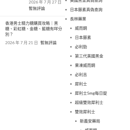
美國黑金真偽查詢
2026 年 7 月 27 日
暫無評論
日本藤素真偽查詢
長林藥業
香港男士精力糖購買攻略｜黑
威而鋼
糖、彩虹糖、金糖、藍糖有咩分
別？
日本藤素
2026 年 7 月 21 日
暫無評論
必利勁
第三代美國黑金
果凍威而鋼
必利吉
犀利士
犀利士5mg每日錠
超級雙效犀利士
雙效犀利士
新義安藥局