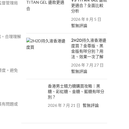
VS TITAN GEL 邊款
監督管理局
更適合？全面比較
分析
2026 年 8 月 5 日
暫無評論
惕。合理理解
2H2D持久液香港邊
度買？金尊版、黑
金版有咩分別？用
法、效果一次了解
2026 年 7 月 27 日
譽度。避免
暫無評論
香港男士精力糖購買攻略｜黑
糖、彩虹糖、金糖、藍糖有咩分
別？
裝有問題或
2026 年 7 月 21 日
暫無評論