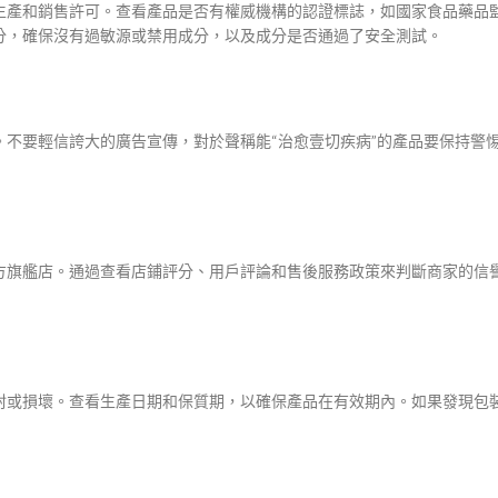
生產和銷售許可。查看產品是否有權威機構的認證標誌，如國家食品藥品
分，確保沒有過敏源或禁用成分，以及成分是否通過了安全測試。
不要輕信誇大的廣告宣傳，對於聲稱能“治愈壹切疾病”的產品要保持警
方旗艦店。通過查看店鋪評分、用戶評論和售後服務政策來判斷商家的信
封或損壞。查看生產日期和保質期，以確保產品在有效期內。如果發現包