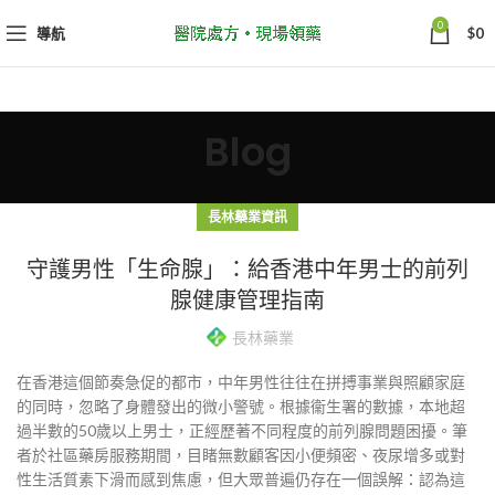
0
導航
$
0
Blog
長林藥業資訊
守護男性「生命腺」：給香港中年男士的前列
腺健康管理指南
長林藥業
在香港這個節奏急促的都市，中年男性往往在拼搏事業與照顧家庭
的同時，忽略了身體發出的微小警號。根據衞生署的數據，本地超
過半數的50歲以上男士，正經歷著不同程度的前列腺問題困擾。筆
者於社區藥房服務期間，目睹無數顧客因小便頻密、夜尿增多或對
性生活質素下滑而感到焦慮，但大眾普遍仍存在一個誤解：認為這