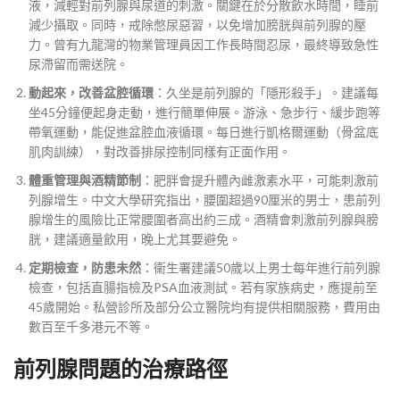
液，減輕對前列腺與尿道的刺激。關鍵在於分散飲水時間，睡前
減少攝取。同時，戒除憋尿惡習，以免增加膀胱與前列腺的壓
力。曾有九龍灣的物業管理員因工作長時間忍尿，最終導致急性
尿滯留而需送院。
動起來，改善盆腔循環
：久坐是前列腺的「隱形殺手」。建議每
坐45分鐘便起身走動，進行簡單伸展。游泳、急步行、緩步跑等
帶氧運動，能促進盆腔血液循環。每日進行凱格爾運動（骨盆底
肌肉訓練），對改善排尿控制同樣有正面作用。
體重管理與酒精節制
：肥胖會提升體內雌激素水平，可能刺激前
列腺增生。中文大學研究指出，腰圍超過90厘米的男士，患前列
腺增生的風險比正常腰圍者高出約三成。酒精會刺激前列腺與膀
胱，建議適量飲用，晚上尤其要避免。
定期檢查，防患未然
：衞生署建議50歲以上男士每年進行前列腺
檢查，包括直腸指檢及PSA血液測試。若有家族病史，應提前至
45歲開始。私營診所及部分公立醫院均有提供相關服務，費用由
數百至千多港元不等。
前列腺問題的治療路徑