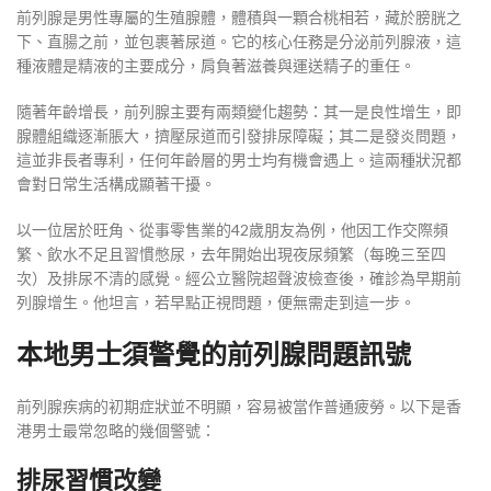
前列腺是男性專屬的生殖腺體，體積與一顆合桃相若，藏於膀胱之
下、直腸之前，並包裹著尿道。它的核心任務是分泌前列腺液，這
種液體是精液的主要成分，肩負著滋養與運送精子的重任。
隨著年齡增長，前列腺主要有兩類變化趨勢：其一是良性增生，即
腺體組織逐漸脹大，擠壓尿道而引發排尿障礙；其二是發炎問題，
這並非長者專利，任何年齡層的男士均有機會遇上。這兩種狀況都
會對日常生活構成顯著干擾。
以一位居於旺角、從事零售業的42歲朋友為例，他因工作交際頻
繁、飲水不足且習慣憋尿，去年開始出現夜尿頻繁（每晚三至四
次）及排尿不清的感覺。經公立醫院超聲波檢查後，確診為早期前
列腺增生。他坦言，若早點正視問題，便無需走到這一步。
本地男士須警覺的前列腺問題訊號
前列腺疾病的初期症狀並不明顯，容易被當作普通疲勞。以下是香
港男士最常忽略的幾個警號：
排尿習慣改變