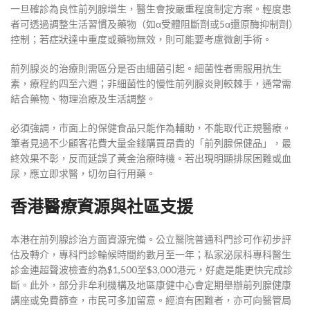
一旦確診為良性前列腺增生，醫生會按嚴重程度制定方案。輕度患
者可透過調整生活習慣及藥物（如α受體阻斷劑或5α還原酶抑制劑）
控制；若症狀達中重度或藥物無效，則可能要考慮微創手術。
前列腺炎的治療則需區分是否由細菌引起。細菌性者需服用抗生
素，療程約四至六週；非細菌性的慢性前列腺炎則較棘手，通常需
結合藥物、物理治療及生活調整。
必須強調，市面上的保健食品只能作為輔助，不能取代正規醫療。
筆者見過不少顧客花費大量金錢購買昂貴的「前列腺保健品」，最
終效果不彰，反而延誤了黃金治療時機。若出現明顯排尿困難或血
尿，應立即求醫，切勿自行用藥。
香港醫療資源與社區支援
本港在前列腺診治方面資源完備。公立醫院普通科門診可作初步評
估及轉介，專科門診輪候時間約數月至一年；私家泌尿科專科醫生
診金連超聲波檢查約為$1,500至$3,000港元，好處是能更快完成診
斷。此外，部分非牟利機構及地區康健中心會定期舉辦前列腺健康
講座或免費篩查，市民可多加留意。經濟有困難者，亦可向醫管局