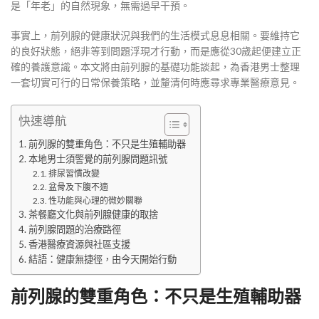
是「年老」的自然現象，無需過早干預。
事實上，前列腺的健康狀況與我們的生活模式息息相關。要維持它
的良好狀態，絕非等到問題浮現才行動，而是應從30歲起便建立正
確的養護意識。本文將由前列腺的基礎功能談起，為香港男士整理
一套切實可行的日常保養策略，並釐清何時應尋求專業醫療意見。
快速導航
前列腺的雙重角色：不只是生殖輔助器
本地男士須警覺的前列腺問題訊號
排尿習慣改變
盆骨及下腹不適
性功能與心理的微妙關聯
茶餐廳文化與前列腺健康的取捨
前列腺問題的治療路徑
香港醫療資源與社區支援
結語：健康無捷徑，由今天開始行動
前列腺的雙重角色：不只是生殖輔助器