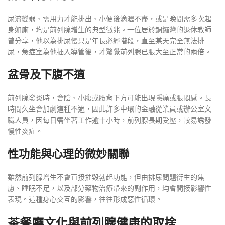
尿流變弱、需用力才能排出、小便後滴瀝不盡，或是晚間需多次起
身如廁，均是前列腺增生的典型徵兆。一位居於銅鑼灣的退休教師
曾分享，他以為排尿慢只是年長必經階段，直至某天完全無法排
尿，急症室為他插入導管後，才驚覺前列腺已脹大至正常的兩倍。
盆骨及下腹不適
前列腺發炎時，會陰、小腹或腰背下方可能出現隱痛或脹悶感。長
時間久坐會加劇這種不適，因此許多中環的金融從業員或辦公室文
職人員，因每日需坐著工作逾十小時，前列腺長期受壓，較易誘發
慢性炎症。
性功能與心理的微妙關聯
雖然前列腺增生不會直接摧毀勃起功能，但由排尿問題衍生的焦
慮、睡眠不足，以及部分藥物治療帶來的副作用，均會間接影響性
表現。這種身心交互的影響，往往形成惡性循環。
茶餐廳文化與前列腺健康的取捨