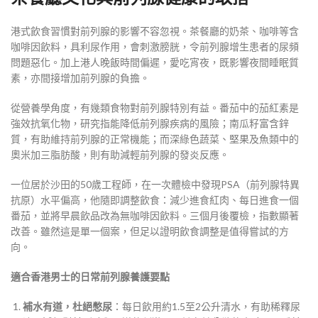
港式飲食習慣對前列腺的影響不容忽視。茶餐廳的奶茶、咖啡等含
咖啡因飲料，具利尿作用，會刺激膀胱，令前列腺增生患者的尿頻
問題惡化。加上港人晚飯時間偏遲，愛吃宵夜，既影響夜間睡眠質
素，亦間接增加前列腺的負擔。
從營養學角度，有幾類食物對前列腺特別有益。番茄中的茄紅素是
強效抗氧化物，研究指能降低前列腺疾病的風險；南瓜籽富含鋅
質，有助維持前列腺的正常機能；而深綠色蔬菜、堅果及魚類中的
奧米加三脂肪酸，則有助減輕前列腺的發炎反應。
一位居於沙田的50歲工程師，在一次體檢中發現PSA（前列腺特異
抗原）水平偏高，他隨即調整飲食：減少進食紅肉、每日進食一個
番茄，並將早晨飲品改為無咖啡因飲料。三個月後覆檢，指數顯著
改善。雖然這是單一個案，但足以證明飲食調整是值得嘗試的方
向。
適合香港男士的日常前列腺養護要點
補水有道，杜絕憋尿
：每日飲用約1.5至2公升清水，有助稀釋尿