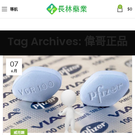
0
導航
$
0
Tag Archives: 偉哥正品
07
6 月
威而鋼