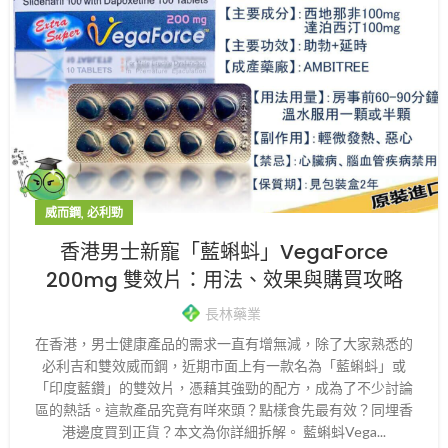
,
威而鋼
必利勁
香港男士新寵「藍蝌蚪」VegaForce
200mg 雙效片：用法、效果與購買攻略
長林藥業
在香港，男士健康產品的需求一直有增無減，除了大家熟悉的
必利吉和雙效威而鋼，近期市面上有一款名為「藍蝌蚪」或
「印度藍鑽」的雙效片，憑藉其強勁的配方，成為了不少討論
區的熱話。這款產品究竟有咩來頭？點樣食先最有效？同埋香
港邊度買到正貨？本文為你詳細拆解。 藍蝌蚪Vega...