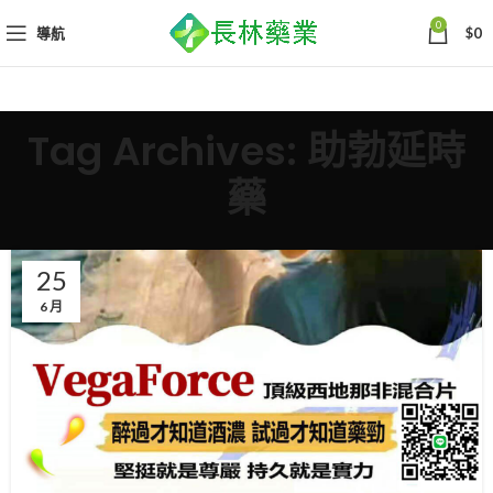
0
導航
$
0
Tag Archives: 助勃延時
藥
25
6 月