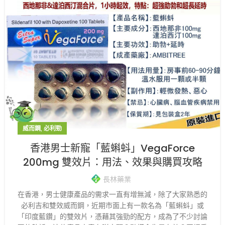
,
威而鋼
必利勁
香港男士新寵「藍蝌蚪」VegaForce
200mg 雙效片：用法、效果與購買攻略
長林藥業
在香港，男士健康產品的需求一直有增無減，除了大家熟悉的
必利吉和雙效威而鋼，近期市面上有一款名為「藍蝌蚪」或
「印度藍鑽」的雙效片，憑藉其強勁的配方，成為了不少討論