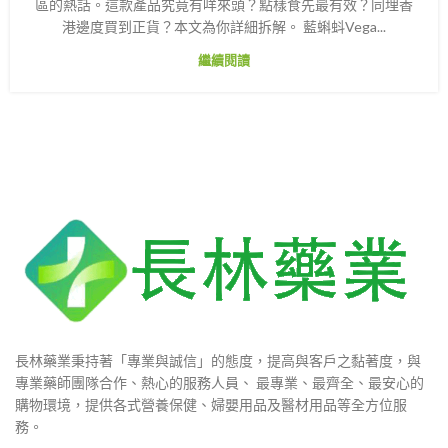
區的熱話。這款產品究竟有咩來頭？點樣食先最有效？同埋香
港邊度買到正貨？本文為你詳細拆解。 藍蝌蚪Vega...
繼續閱讀
長林藥業秉持著「專業與誠信」的態度，提高與客戶之黏著度，與
專業藥師團隊合作、熱心的服務人員、 最專業、最齊全、最安心的
購物環境，提供各式營養保健、婦嬰用品及醫材用品等全方位服
務。