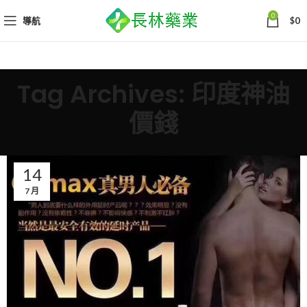
0
導航
$
0
Tag Archives: 印度神油
價錢
14
7 月