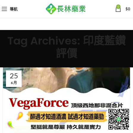
0
導航
$
0
Tag Archives: 印度藍鑽
評價
25
6 月