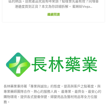
區的熱話。這款產品究竟有咩來頭？點樣食先最有效？同埋香
港邊度買到正貨？本文為你詳細拆解。 藍蝌蚪Vega...
繼續閱讀
長林藥業秉持著「專業與誠信」的態度，提高與客戶之黏著度，與
專業藥師團隊合作、熱心的服務人員、 最專業、最齊全、最安心的
購物環境，提供各式營養保健、婦嬰用品及醫材用品等全方位服
務。