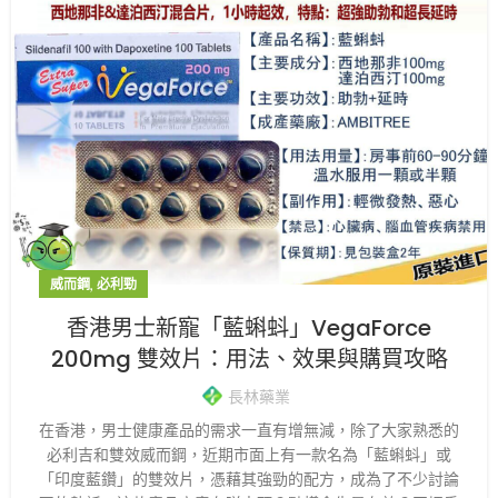
,
威而鋼
必利勁
香港男士新寵「藍蝌蚪」VegaForce
200mg 雙效片：用法、效果與購買攻略
長林藥業
在香港，男士健康產品的需求一直有增無減，除了大家熟悉的
必利吉和雙效威而鋼，近期市面上有一款名為「藍蝌蚪」或
「印度藍鑽」的雙效片，憑藉其強勁的配方，成為了不少討論