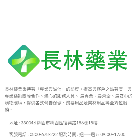
長林藥業秉持著「專業與誠信」的態度，提高與客戶之黏著度，與
專業藥師團隊合作、熱心的服務人員、 最專業、最齊全、最安心的
購物環境，提供各式營養保健、婦嬰用品及醫材用品等全方位服
務。
地址 : 330046 桃園市桃園區復興路186號18樓
客服電話 : 0800-678-222 服務時間 : 週一~週五 09:00~17:00