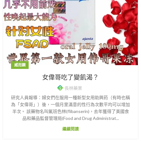
威而鋼
女偉哥吃了變飢渴？
長林藥業
研究人員報導：婦女們在服用一種新型女用助興葯（有時也稱
為「女偉哥」）後，一個月里滿意的性行為次數平均可以增加
半次。 該藥物名叫氟班色林(flibanserin)，去年獲得了美國食
品和藥品監督管理局(Food and Drug Administrat...
繼續閱讀