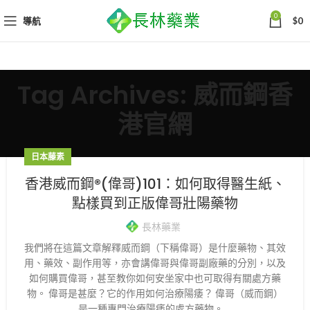
0
導航
$
0
Tag Archives: 威而鋼香
港官網
日本藤素
香港威而鋼®(偉哥)101：如何取得醫生紙、
點樣買到正版偉哥壯陽藥物
長林藥業
我們將在這篇文章解釋威而鋼（下稱偉哥）是什麼藥物、其效
用、藥效、副作用等，亦會講偉哥與偉哥副廠藥的分別，以及
如何購買偉哥，甚至教你如何安坐家中也可取得有關處方藥
物。 偉哥是甚麼？它的作用如何治療陽痿？ 偉哥（威而鋼）
是一種專門治療陽痿的處方藥物。 ...