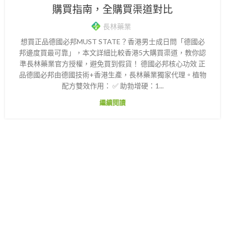
購買指南，全購買渠道對比
長林藥業
想買正品德國必邦MUST STATE？香港男士成日問「德國必
邦邊度買最可靠」，本文詳細比較香港5大購買渠道，教你認
準長林藥業官方授權，避免買到假貨！ 德國必邦核心功效 正
品德國必邦由德國技術+香港生產，長林藥業獨家代理。植物
配方雙效作用： ✅ 助勃增硬：1...
繼續閱讀