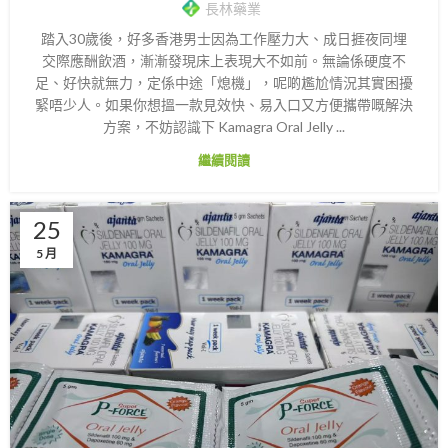
長林藥業
踏入30歲後，好多香港男士因為工作壓力大、成日捱夜同埋
交際應酬飲酒，漸漸發現床上表現大不如前。無論係硬度不
足、好快就無力，定係中途「熄機」，呢啲尷尬情況其實困擾
緊唔少人。如果你想搵一款見效快、易入口又方便攜帶嘅解決
方案，不妨認識下 Kamagra Oral Jelly ...
繼續閱讀
25
5 月