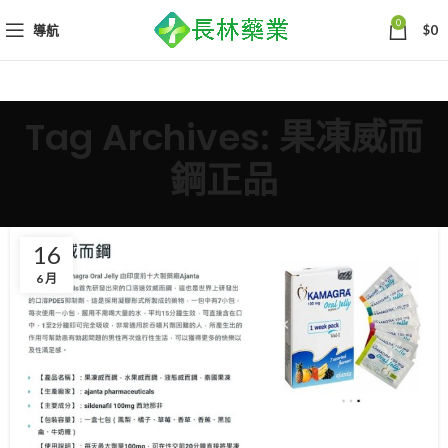
0
導航
$
0
Tag Archives: 果凍威而
鋼正品
16
6 月