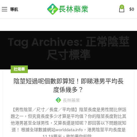
0
導航
$
0
Tag Archives: 正常陰莖
尺寸標準
壯陽藥
陰莖短過呢個數即算短！即睇港男平均長
度係幾多？
長林藥業
【男性陰莖／尺寸／長度／平均值】陰莖長度是男性間比併話
題之一，但究竟長度多少才算是平均值？你的陰莖長度對比其
他港男甚至全球男性，又算長還是短呢？即回答以下問題就知
道！ 根據全球數據網站worlddata.info，港男陰莖平均長度是
11.19厘米，故如果你的陰...