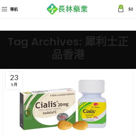
0
導航
$
0
Tag Archives: 犀利士正
品香港
23
5 月