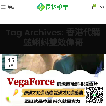
0
導航
$
0
Tag Archives: 香港代購
藍蝌蚪雙效偉哥
15
4 月