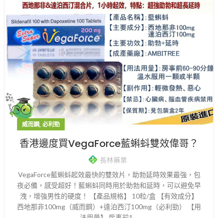
,
威而鋼
必利勁
香港邊度買VegaForce藍蝌蚪雙效偉哥？
長林藥業
VegaForce藍蝌蚪起效最快的雙效片，助勃延時效果最強，包
夜必備，感受超好！藍蝌蚪同時用於助勃和延時，可以避免早
洩，增強男性的硬度！ 【產品規格】 10粒/盒 【有效成分】
西地那非100mg（威而鋼）+達泊西汀100mg（必利勁） 【用
法用量】 房事前1....