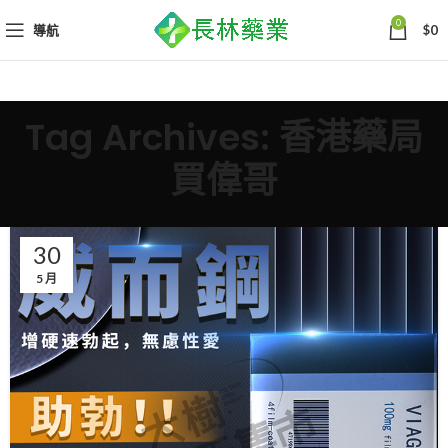
0
導航
$
0
Tag Archives: 香港藥局
買偉哥
30
5 月