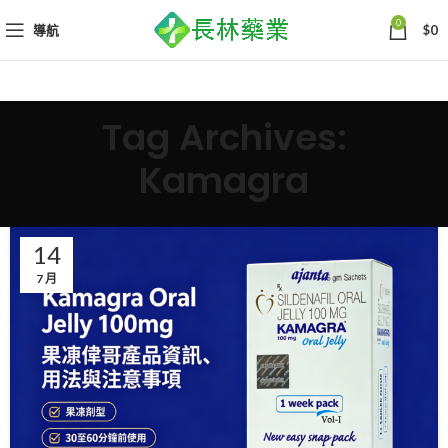
0
導航
$
0
Tag Archives:
Kamagra
14
7 月