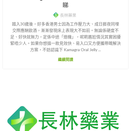
睇
長林藥業
踏入30歲後，好多香港男士因為工作壓力大、成日捱夜同埋
交際應酬飲酒，漸漸發現床上表現大不如前。無論係硬度不
足、好快就無力，定係中途「熄機」，呢啲尷尬情況其實困擾
緊唔少人。如果你想搵一款見效快、易入口又方便攜帶嘅解決
方案，不妨認識下 Kamagra Oral Jelly ...
繼續閱讀