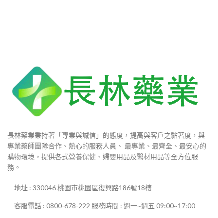
長林藥業秉持著「專業與誠信」的態度，提高與客戶之黏著度，與
專業藥師團隊合作、熱心的服務人員、 最專業、最齊全、最安心的
購物環境，提供各式營養保健、婦嬰用品及醫材用品等全方位服
務。
地址 : 330046 桃園市桃園區復興路186號18樓
客服電話 : 0800-678-222 服務時間 : 週一~週五 09:00~17:00