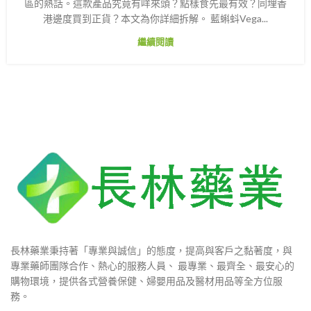
區的熱話。這款產品究竟有咩來頭？點樣食先最有效？同埋香
港邊度買到正貨？本文為你詳細拆解。 藍蝌蚪Vega...
繼續閱讀
長林藥業秉持著「專業與誠信」的態度，提高與客戶之黏著度，與
專業藥師團隊合作、熱心的服務人員、 最專業、最齊全、最安心的
購物環境，提供各式營養保健、婦嬰用品及醫材用品等全方位服
務。