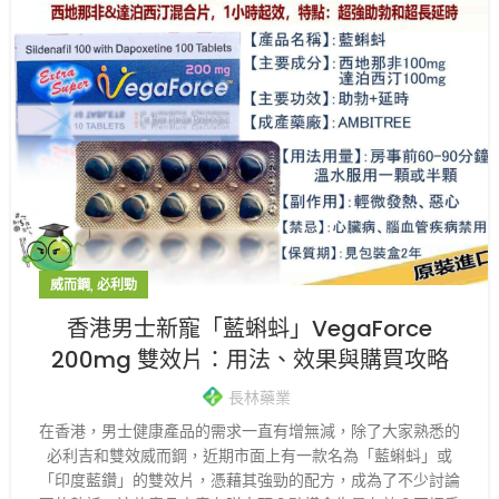
,
威而鋼
必利勁
香港男士新寵「藍蝌蚪」VegaForce
200mg 雙效片：用法、效果與購買攻略
長林藥業
在香港，男士健康產品的需求一直有增無減，除了大家熟悉的
必利吉和雙效威而鋼，近期市面上有一款名為「藍蝌蚪」或
「印度藍鑽」的雙效片，憑藉其強勁的配方，成為了不少討論