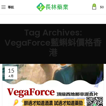
0
導航
$
0
Tag Archives:
VegaForce藍蝌蚪價格香
港
15
4 月