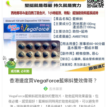
,
威而鋼
必利勁
香港邊度買VegaForce藍蝌蚪雙效偉哥？
長林藥業
VegaForce藍蝌蚪起效最快的雙效片，助勃延時效果最強，包
夜必備，感受超好！藍蝌蚪同時用於助勃和延時，可以避免早
洩，增強男性的硬度！ 【產品規格】 10粒/盒 【有效成分】