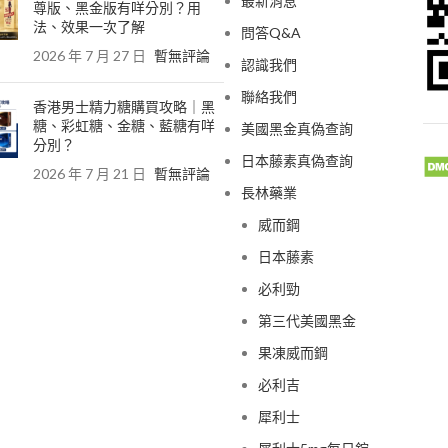
最新消息
尊版、黑金版有咩分別？用
法、效果一次了解
問答Q&A
2026 年 7 月 27 日
暫無評論
認識我們
聯絡我們
香港男士精力糖購買攻略｜黑
糖、彩虹糖、金糖、藍糖有咩
美國黑金真偽查詢
分別？
日本藤素真偽查詢
2026 年 7 月 21 日
暫無評論
長林藥業
威而鋼
日本藤素
必利勁
第三代美國黑金
果凍威而鋼
必利吉
犀利士