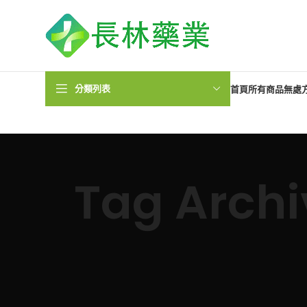
分類列表
首頁
所有商品
無處
Tag Arch