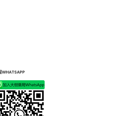
WHATSAPP