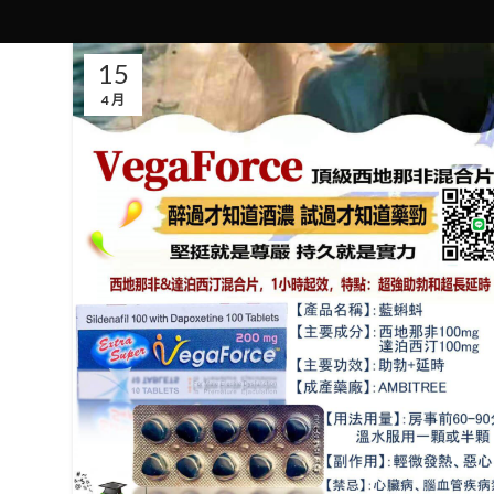
15
4 月