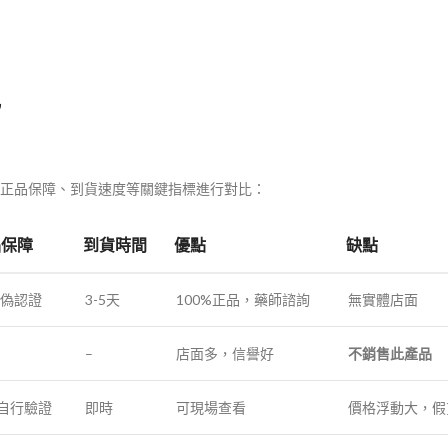
比
、正品保障、到貨速度等關鍵指標進行對比：
品保障
到貨時間
優點
缺點
防偽認證
3-5天
100%正品，藥師諮詢
無實體店面
–
店面多，信譽好
不銷售此產品
需自行驗證
即時
可現場查看
價格浮動大，假