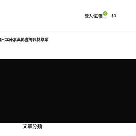
0
登入/註冊
$
0
詢
日本藤素真偽查詢
長林藥業
文章分類