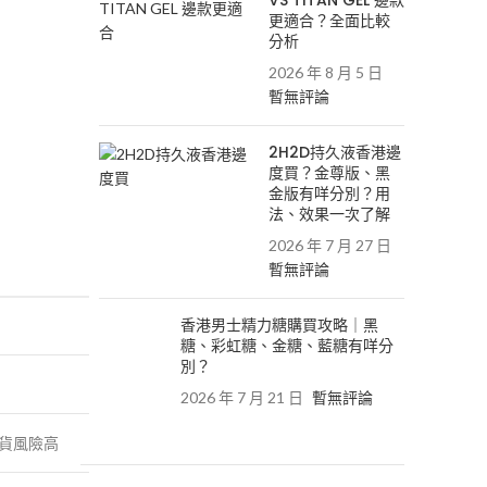
VS TITAN GEL 邊款
更適合？全面比較
分析
2026 年 8 月 5 日
暫無評論
2H2D持久液香港邊
度買？金尊版、黑
金版有咩分別？用
法、效果一次了解
2026 年 7 月 27 日
暫無評論
香港男士精力糖購買攻略｜黑
糖、彩虹糖、金糖、藍糖有咩分
別？
2026 年 7 月 21 日
暫無評論
貨風險高