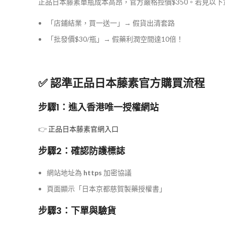
正品日本藤素單瓶成本高昂，官方嚴格控價$350。若見以
「店鋪結業，買一送一」→ 假貨出清套路
「批發價$30/瓶」→ 假藥利潤空間達10倍！
✅ 認準正品日本藤素官方購買流程
步驟1：進入香港唯一授權網站
👉
正品日本藤素官網入口
步驟2：確認防護標誌
網站地址為
https
加密協議
頁面顯示「日本京都慈賀製藥授權書」
步驟3：下單與驗貨