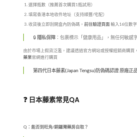
選擇瓶數（推薦首次購買1瓶試用）
填寫香港本地收件地址（支持順豐/宅配）
收貨後立即刮開盒內防偽碼，
前往驗證頁面
輸入16位數字
🔒
隱私保障
：包裹標示「健康用品」，無任何敏感字
由於市場上假貨泛濫，建議透過官方網站或授權經銷商購買
藥業
官網進行購買
第四代日本藤素(Japan Tengsu)防偽碼認證 原廠正品
❓ 日本藤素常見QA
Q：能否到旺角/銅鑼灣藥房自取？