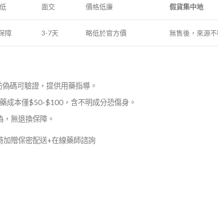
極低
面交
價格低廉
假貨集中地
無保障
3-7天
略低於官方價
無售後，來源不
附防偽碼可驗證，提供用藥指導。
藥成本僅$50-$100，含不明成分恐傷身。
偽，無退換保障。
限時加贈保密配送+在線藥師諮詢