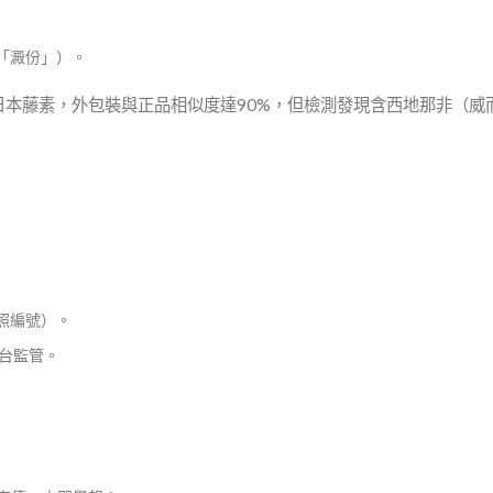
「澱份」）。
瓶假日本藤素，外包裝與正品相似度達90%，但檢測發現含西地那非（威
照編號）。
平台監管。