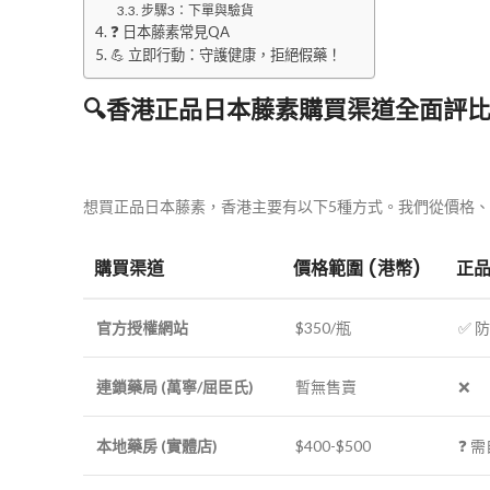
步驟3：下單與驗貨
❓ 日本藤素常見QA
💪 立即行動：守護健康，拒絕假藥！
🔍香港正品日本藤素購買渠道全面評
想買正品日本藤素，香港主要有以下5種方式。我們從價格
購買渠道
價格範圍 (港幣)
正
官方授權網站
$350/瓶
✅ 
連鎖藥局 (萬寧/屈臣氏)
暫無售賣
❌
本地藥房 (實體店)
$400-$500
❓ 