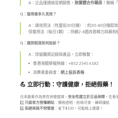
A：正品僅通過官網銷售，
無實體合作藥房
！聲稱「
Q：服用後多久見效？
A：速效用法（性愛前30分鐘）：約20-40分鐘起
保養用法（每日1顆）：持續2-4週改善精力與晨勃
Q：遇到假貨如何投訴？
A：保留購買記錄與產品，立即聯繫：
香港海關舉報熱線：+852 2545 6182
消費者委員會：
網上投訴表格
💪 立即行動：守護健康，拒絕假藥！
日本藤素作為男性保健選擇，
安全性建立於正品保障
。在香
1️⃣
只認官方授權網站
：價格透明、防偽可查、藥師護航
2️⃣
拒絕來路不明管道
：省下$100，可能賠上健康！