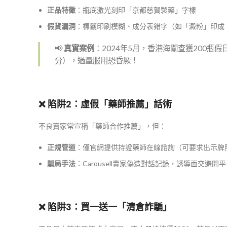
正品特徵
：瓶底激光刻印「京都慈賀製藥」字樣
假貨漏洞
：標籤印刷模糊、成分表錯字（如「澱粉」印成
📢
真實案例
：2024年5月，香港海關查獲200
分），過量服用恐昏厥！
❌ 陷阱2：虛假「藥師推薦」話術
不良賣家常宣稱「藥師合作推薦」，但：
正規管道
：僅官網提供持證藥師在線諮詢（可要求出示牌
騙局手法
：Carousell賣家偽造對話記錄，誘導面交避開
❌ 陷阱3：買一送一「清倉詐騙」