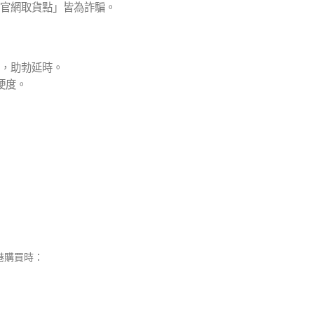
官網取貨點」皆為詐騙。
效，助勃延時。
硬度。
港購買時：