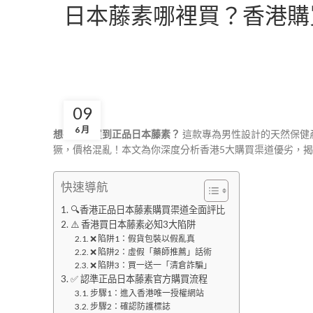
日本藤素哪裡買？香港購
09
6 月
想在香港買到正品日本藤素？
這款專為男性設計的天然保健
獗，價格混亂！本文為你深度分析香港5大購買渠道優劣，
快速導航
🔍香港正品日本藤素購買渠道全面評比
⚠️ 香港買日本藤素必知3大陷阱
❌ 陷阱1：假貨包裝以假亂真
❌ 陷阱2：虛假「藥師推薦」話術
❌ 陷阱3：買一送一「清倉詐騙」
✅ 認準正品日本藤素官方購買流程
步驟1：進入香港唯一授權網站
步驟2：確認防護標誌