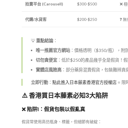
拍賣平台 (Carousell)
$300-$500
❌ 
代購/水貨客
$200-$250
❓ 
💡
重點結論
：
唯一推薦官方網站
：價格透明（$350/瓶），
切勿貪便宜
：低於$250的產品幾乎全是假貨！假
實體店風險高
：部分藥房混賣假貨，包裝難辨真
立即行動
：
點此進入日本藤素香港官方授權店
⭐ 
⚠️ 香港買日本藤素必知3大陷阱
❌ 陷阱1：假貨包裝以假亂真
假貨常使用高仿瓶身、標籤，但細節有破綻：