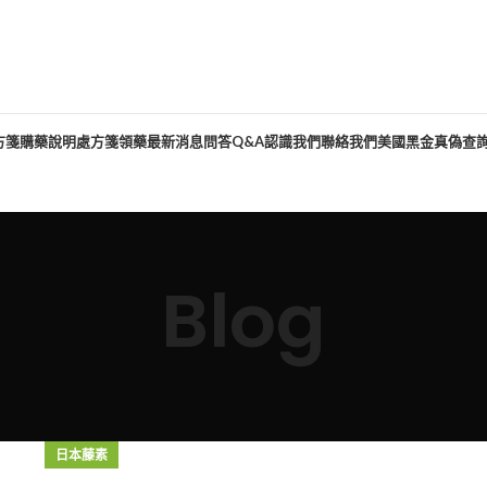
方箋購藥說明
處方箋領藥
最新消息
問答Q&A
認識我們
聯絡我們
美國黑金真偽查
Blog
日本藤素