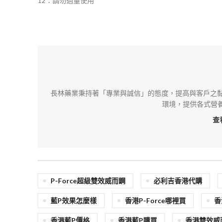
12：請勿過量使用
長林藥業秉持著「專業與誠信」的態度，提高與客戶之黏
環境，提供各式營
查
P-Force超級雙效威而鋼
必利吉香港代購
藍P效果怎麼樣
香港P-Force哪裡買
香
香港藍P價格
香港藍P購買
香港雙效威