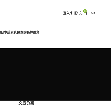
0
登入/註冊
$
0
詢
日本藤素真偽查詢
長林藥業
文章分類