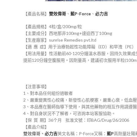
【產品名稱】
雙效偉哥
、
藍P-Force
、
必力吉
【產品規格】4粒/盒/200mg/粒
【主要成分】西地那非100mg+達迫西丁100mg
【生産廠家】sunrise Remedies pvt.ltd
【適 應 症】用于治療勃起性功能障礙（ED）和早洩（PE）
【用法用量】性活動前60-120分鐘溫水吞服，因持久效果
提前120分鐘空腹服用。因劑量高，建議初次服用半粒(100
【注意事項】
1、對本品任何組份過敏者
2、嚴重變異性心絞痛，新發性心肌梗塞，嚴重心衰，低血
3、本品應在醫師指導下使用，與其他藥物的相互作用請遵
4、對自身狀況不了解者，可咨詢本站客服協助。
【保 質 期】36个月 批准文號：印BAG/Drug/26/2006
【產品介紹】
雙效偉哥
、
必力吉
英文名稱：P-Force又稱：
藍P
高劑量壯陽