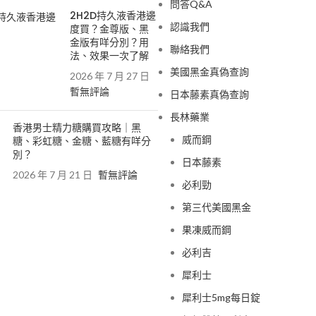
問答Q&A
2H2D持久液香港邊
認識我們
度買？金尊版、黑
金版有咩分別？用
聯絡我們
法、效果一次了解
美國黑金真偽查詢
2026 年 7 月 27 日
暫無評論
日本藤素真偽查詢
長林藥業
香港男士精力糖購買攻略｜黑
威而鋼
糖、彩虹糖、金糖、藍糖有咩分
別？
日本藤素
2026 年 7 月 21 日
暫無評論
必利勁
第三代美國黑金
果凍威而鋼
必利吉
犀利士
犀利士5mg每日錠