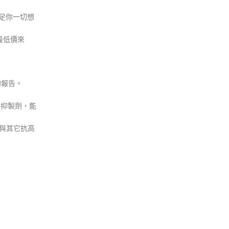
滿足你一切想
最低價來
的報告。
4抑製劑，能
）與其它抗高