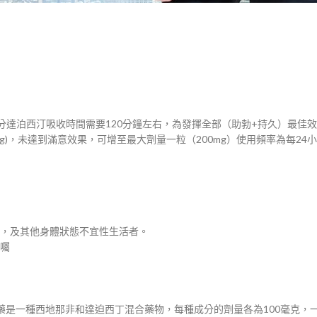
成分達泊西汀吸收時間需要120分鐘左右，為發揮全部（助勃+持久）最佳
mg)，未達到滿意效果，可增至最大劑量一粒（200mg）使用頻率為每24
壓，及其他身體狀態不宜性生活者。
醫囑
藥是一種西地那非和達迫西丁混合藥物，每種成分的劑量各為100毫克，