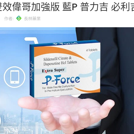
級雙效偉哥加強版 藍P 普力吉 必利
作者:
長林藥業