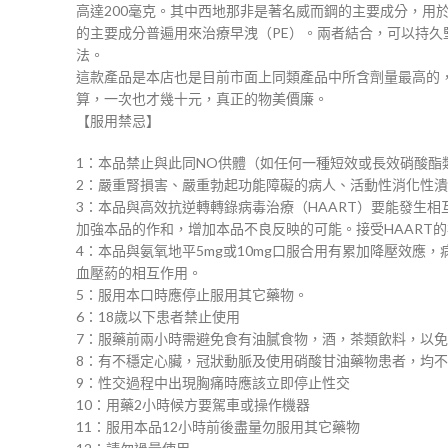
高達200毫克。其中西地那非是著名威而鋼的主要成分，用
的主要成分普遍用來治療早洩（PE）。兩者結合，可以持久堅
法。
這款產品是本店也是目前市面上同類產品中所含劑量最高的
算，一次也才幾十元，真正的物美價廉。
【服用禁忌】
1：本品禁止與此同NO供體（如任何一種短效或長效硝酸酯
2：嚴重腎損害、嚴重勃起功能障礙的病人、活動性消化性
3：本品與高效抗逆轉轉錄病毒治療（HAART）要能發生相互
加強本品的作和，增加本品不良反映的可能。接受HAART的
4：本品與氨氧地平5mg或10mg口服合用有累加降壓效應，病人收
血壓葯的相互作用。
5：服用本口時應停止服用其它藥物。
6：18歲以下患者禁止使用
7：服藥前兩小時需避免食有油膩食物，酒，茶類飲料，以
8：有不穩定心臟，冠狀動脈及使用硝酸甘油藥物患者，均
9：性交過程中出現胸痛時應該立即停止性交
10：用藥2小時候方要駕車或操作機器
11：服用本品12小時前後盡量勿服用其它藥物