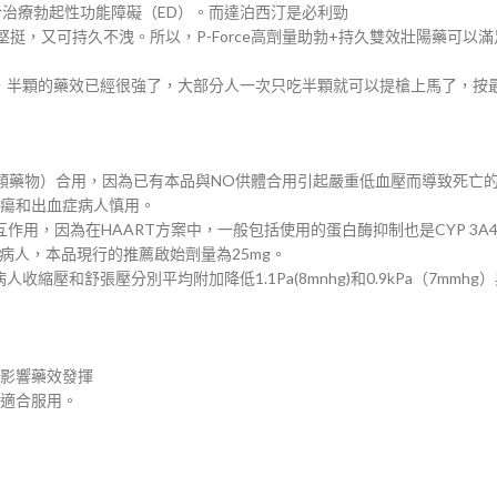
於治療勃起性功能障礙（ED）。而達泊西汀是必利勁
挺，又可持久不洩。所以，P-Force高劑量助勃+持久雙效壯陽藥可以
，半顆的藥效已經很強了，大部分人一次只吃半顆就可以提槍上馬了，按
類藥物）合用，因為已有本品與NO供體合用引起嚴重低血壓而導致死亡
潰瘍和出血症病人慎用。
作用，因為在HAART方案中，一般包括使用的蛋白酶抑制也是CYP 3A
病人，本品現行的推薦啟始劑量為25mg。
縮壓和舒張壓分別平均附加降低1.1Pa(8mnhg)和0.9kPa（7mmhg
免影響藥效發揮
不適合服用。