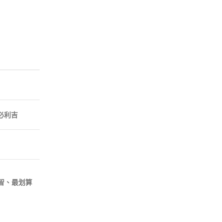
必利吉
智、最划算