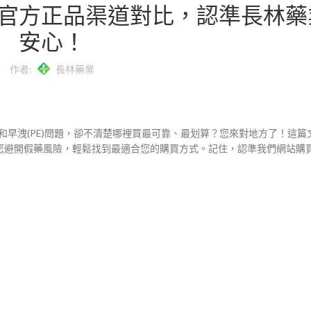
官方正品渠道對比，認準長林藥
安心！
作者:
長林藥業
(ED)和早洩(PE)問題，卻不清楚哪裡買最可靠、最划算？您來對地方了！這
您避開假藥風險，輕鬆找到最適合您的購買方式。記住，認準我們網站購