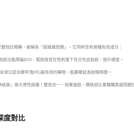
生產的明星雙效壯陽藥，被稱為「超級威而鋼」。它同時含有兩種有效成分：
，專門解決勃起功能障礙(ED)，幫助陰莖在性刺激下充分充血勃起，提升硬度。
分，是目前全球公認治療早洩(PE)最有效的藥物，能顯著延長射精時間。
快結束」兩大男性困擾！雙效合一，效果強勁，價格卻比單獨購買威而鋼
深度對比