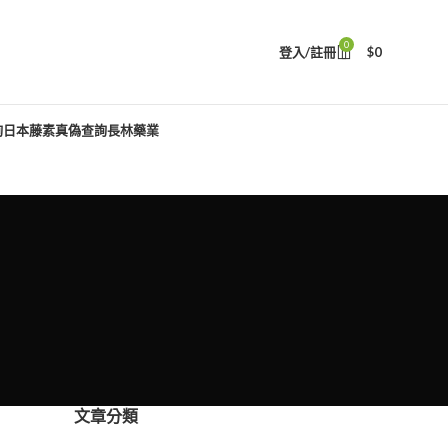
0
登入/註冊
$
0
詢
日本藤素真偽查詢
長林藥業
文章分類