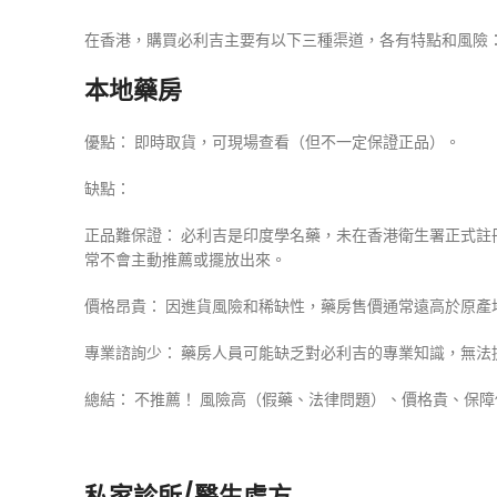
在香港，購買必利吉主要有以下三種渠道，各有特點和風險
本地藥房
優點： 即時取貨，可現場查看（但不一定保證正品）。
缺點：
正品難保證： 必利吉是印度學名藥，未在香港衛生署正式
常不會主動推薦或擺放出來。
價格昂貴： 因進貨風險和稀缺性，藥房售價通常遠高於原產
專業諮詢少： 藥房人員可能缺乏對必利吉的專業知識，無法
總結： 不推薦！ 風險高（假藥、法律問題）、價格貴、保
私家診所/醫生處方