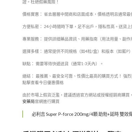
證。杜絕假藥風險！
價格實惠： 省去層層中間商和店面成本，價格透明且通常
方便私密： 24小時隨時下單，足不出戶，隱私性高。送貨
專業服務： 提供詳細藥品資訊、用藥指南（用法用量、副
選擇多樣： 通常提供不同規格（如4粒/盒）和版本（如藍P
缺點： 需要等待快遞送貨（通常1-3天內）。
總結： 最推薦、最安全可靠、性價比最高的購買方式！ 強
點擊查看今日優惠價格
由於市場上假貨泛濫，建議透過官方網站或授權經銷商購買
安藥局
官網進行購買
必利吉 Super P-force 200mg/4顆 助勃+延時