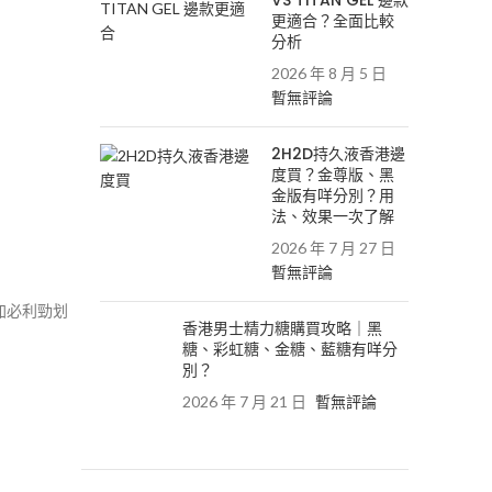
VS TITAN GEL 邊款
更適合？全面比較
分析
2026 年 8 月 5 日
暫無評論
2H2D持久液香港邊
度買？金尊版、黑
金版有咩分別？用
法、效果一次了解
2026 年 7 月 27 日
暫無評論
加必利勁划
香港男士精力糖購買攻略｜黑
糖、彩虹糖、金糖、藍糖有咩分
別？
2026 年 7 月 21 日
暫無評論