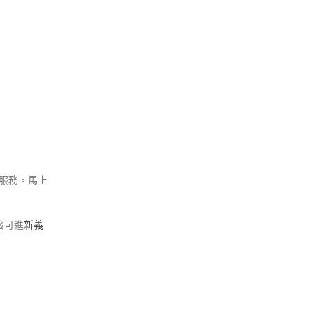
服務。馬上
接可進
新義