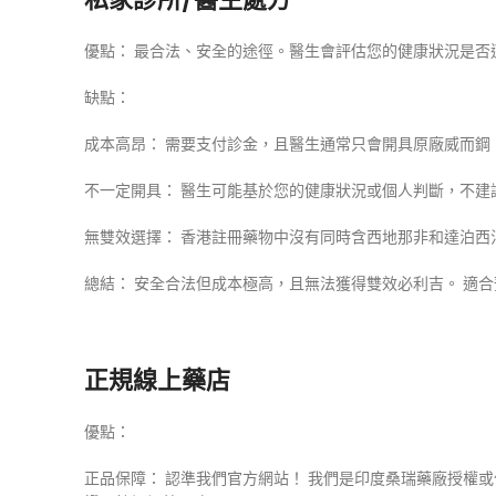
優點： 最合法、安全的途徑。醫生會評估您的健康狀況是否
缺點：
成本高昂： 需要支付診金，且醫生通常只會開具原廠威而鋼（Vi
不一定開具： 醫生可能基於您的健康狀況或個人判斷，不建
無雙效選擇： 香港註冊藥物中沒有同時含西地那非和達泊
總結： 安全合法但成本極高，且無法獲得雙效必利吉。 適
正規線上藥店
優點：
正品保障： 認準我們官方網站！ 我們是印度桑瑞藥廠授權