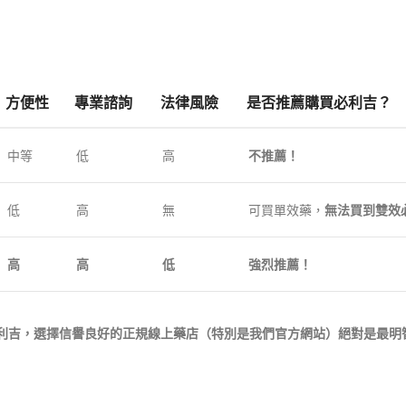
方便性
專業諮詢
法律風險
是否推薦購買必利吉？
中等
低
高
不推薦！
低
高
無
可買單效藥，
無法買到雙效
高
高
低
強烈推薦！
利吉，選擇信譽良好的正規線上藥店（特別是我們官方網站）絕對是最明