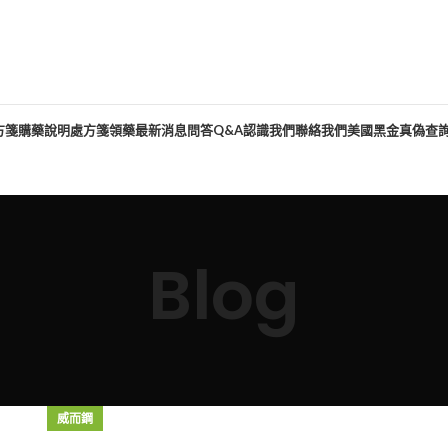
方箋購藥說明
處方箋領藥
最新消息
問答Q&A
認識我們
聯絡我們
美國黑金真偽查
Blog
威而鋼