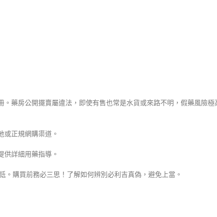
：
註冊。藥房公開擺賣屬違法，即使有售也常是水貨或來路不明，假藥風險極
地或正規網購渠道。
提供詳細用藥指導。
障低。購買前務必三思！了解如何辨別必利吉真偽，避免上當。