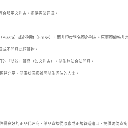
適合服用必利吉，提供專業建議。
agra）或必利勁（Priligy），而非印度學名藥必利吉。原廠藥價格非
議或不開具此類藥物。
西汀的「雙效」藥品（如必利吉），醫生無法合法開具。
合預算充足、健康狀況複雜需醫生評估的人士。
或信譽良好的正品代理商，藥品直接從原廠或正規管道進口，提供防偽查詢