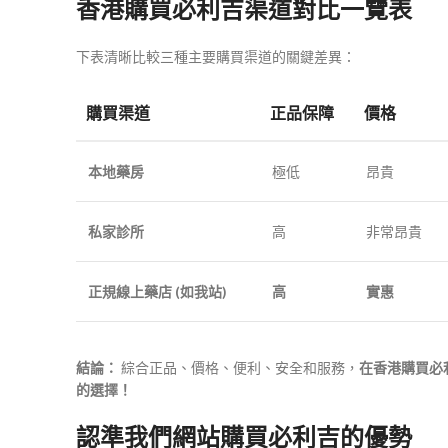
香港購買必利吉渠道對比一覽表
下表清晰比較三種主要購買渠道的關鍵差異：
購買渠道
正品保障
價格
本地藥房
極低
昂貴
私家診所
高
非常昂貴
正規線上藥店 (如我站)
高
實惠
結論：
綜合正品、價格、便利、安全和服務，
在香港購買必
的選擇！
認準我們網站購買必利吉的優勢