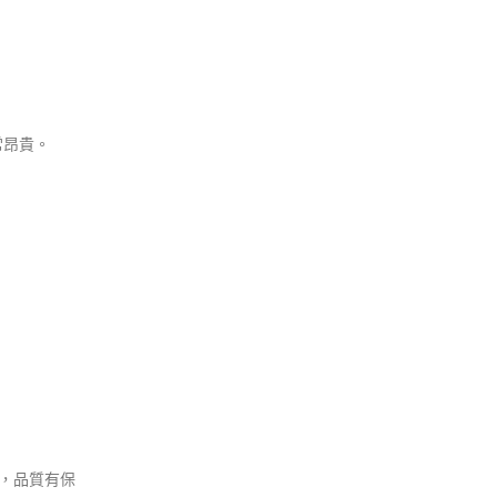
常昂貴。
，品質有保