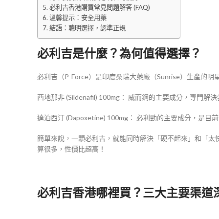
必利吉香港購買常見問題解答 (FAQ)
溫馨提示：安全用藥
結語：聰明選擇，認準正規
必利吉是什麼？為何值得選擇？
必利吉（P-Force）是印度桑瑞大藥廠（Sunrise）
西地那非 (Sildenafil) 100mg： 威而鋼的主要成分
達泊西汀 (Dapoxetine) 100mg： 必利勁的主要成
簡單來說，一顆必利吉，就能同時解決「硬不起來」和「太
算很多，性價比超高！
必利吉香港哪裡買？三大主要渠道