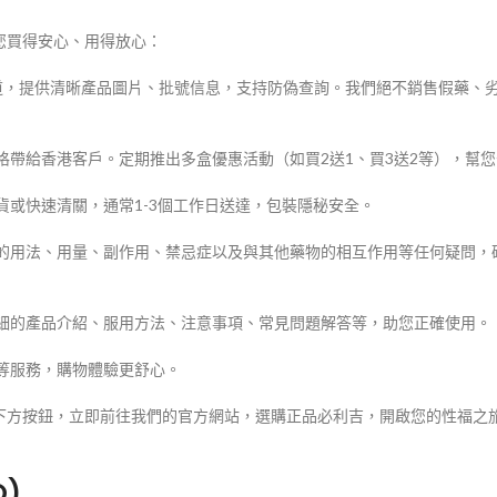
您買得安心、用得放心：
管道，提供清晰產品圖片、批號信息，支持防偽查詢。我們絕不銷售假藥、
格帶給香港客戶。定期推出多盒優惠活動（如買2送1、買3送2等），幫
貨或快速清關，通常1-3個工作日送達，包裝隱秘安全。
吉的用法、用量、副作用、禁忌症以及與其他藥物的相互作用等任何疑問，
詳細的產品介紹、服用方法、注意事項、常見問題解答等，助您正確使用。
等服務，購物體驗更舒心。
下方按鈕，立即前往我們的官方網站，選購正品必利吉，開啟您的性福之
)