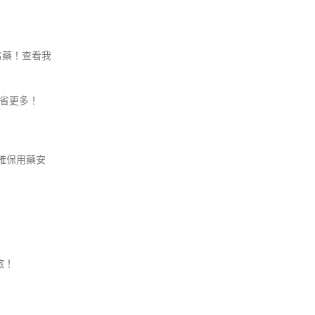
劣藥！查看我
您省更多！
確保用藥安
旅！