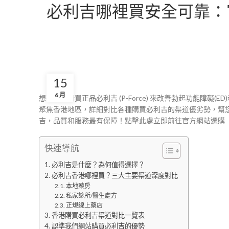
必利吉哪裡買安全可靠：
15
6 月
想在香港購買正品必利吉 (P-Force) 來改善勃起功能障礙
聚焦香港地區，詳細對比各種購買必利吉的渠道優劣勢，幫
吉，品質和服務最有保障！點擊此處立即前往官方網站選購
快速導航
必利吉是什麼？為何值得選擇？
必利吉香港哪裡買？三大主要渠道深度對比
本地藥房
私家診所/醫生處方
正規線上藥店
香港購買必利吉渠道對比一覽表
認準我們網站購買必利吉的優勢