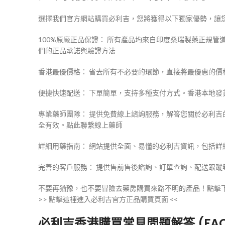
選擇我們官方網站購買必利吉，您將獲得以下獨家優勢，讓
100%原廠正品保證： 所有產品均來自印度桑瑞製藥正規
們的正品承諾與驗證方法
香港最優價格： 省去所有不必要的環節，直接將最優惠的價
便捷快速配送： 下單簡單，支持多種支付方式。香港本地發
專業藥師團隊： 提供免費線上諮詢服務，解答您關於必利
全有效。點此聯繫線上藥師
詳細用藥指南： 網站提供全面、易懂的必利吉資訊，包括
完善的客戶服務： 提供售前售後諮詢、訂單查詢、配送跟蹤
不要再猶豫，也不要冒險去藥房購買來路不明的產品！點擊
>> 點擊這裡進入必利吉官方正品購買頁面 <<
必利吉香港購買常見問題解答 (FAQ