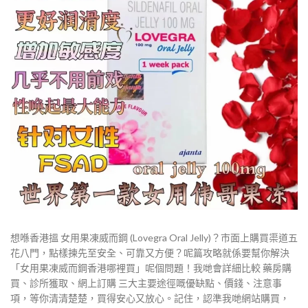
想喺香港搵 女用果凍威而鋼 (Lovegra Oral Jelly)？市面上購買渠道五
花八門，點樣揀先至安全、可靠又方便？呢篇攻略就係要幫你解決
「女用果凍威而鋼香港哪裡買」呢個問題！我哋會詳細比較 藥房購
買、診所獲取、網上訂購 三大主要途徑嘅優缺點、價錢、注意事
項，等你清清楚楚，買得安心又放心。記住，認準我哋網站購買，