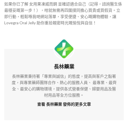
如果你已了解 女用果凍威而鋼 並確認適合自己（記得，諮詢醫生係
最穩妥嘅第一步！），咁就無需再四圍撲同擔心買貴或買假貨。立
即行動，輕鬆喺我哋網站落單，享受便捷、安心嘅購物體驗，讓
Lovegra Oral Jelly 助你重拾親密時光嘅愉悅與自信！
長林藥業
長林藥業秉持著「專業與誠信」的態度，提高與客戶之黏著
度，與專業藥師團隊合作、熱心的服務人員、 最專業、最齊
全、最安心的購物環境，提供各式營養保健、婦嬰用品及醫
材用品等全方位服務。
查看 長林藥業
發佈的更多文章