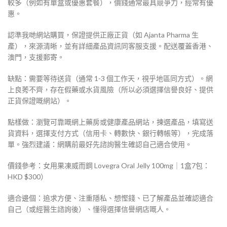
較多（例如有單盒或優惠套餐），價錢通常最具競爭力，經常有優
惠。
認準我哋網站購買，保證提供正廠正貨（如 Ajanta Pharma 生
產），來源清晰，並有詳細產品資訊同客服支援。配送覆蓋香港、
澳門，支援郵寄。
缺點：需要等待送貨（通常 1-3 個工作天，視乎地區同方式）。網
上良莠不齊，存在假藥或水貨風險（所以必須選擇信譽良好、提供
正貨保證嘅網站）。
點樣做：瀏覽可靠嘅網上藥房或健康產品網站，揀選產品，填寫送
貨資料，選擇支付方式（信用卡、轉數快、銀行轉帳等），完成落
單。強烈建議：網購前最好先諮詢醫生確認自己適合使用。
價錢參考：女用果凍威而鋼 Lovegra Oral Jelly 100mg｜1盒7包：
HKD $300）
適合邊個：追求方便、注重隱私、想慳錢、已了解產品並確認適合
自己（或經醫生諮詢後）、懂得選擇信譽網店嘅人。