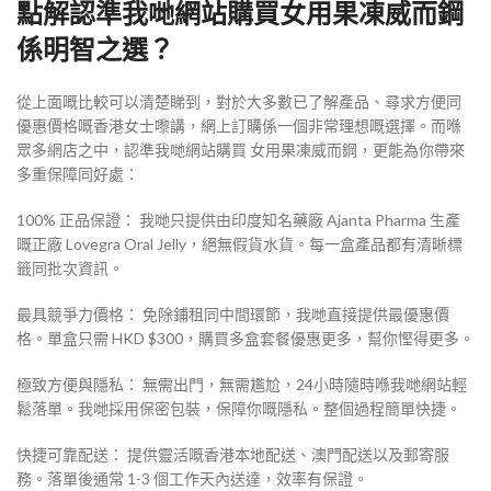
點解認準我哋網站購買女用果凍威而鋼
係明智之選？
從上面嘅比較可以清楚睇到，對於大多數已了解產品、尋求方便同
優惠價格嘅香港女士嚟講，網上訂購係一個非常理想嘅選擇。而喺
眾多網店之中，認準我哋網站購買 女用果凍威而鋼，更能為你帶來
多重保障同好處：
100% 正品保證： 我哋只提供由印度知名藥廠 Ajanta Pharma 生產
嘅正廠 Lovegra Oral Jelly，絕無假貨水貨。每一盒產品都有清晰標
籤同批次資訊。
最具競爭力價格： 免除鋪租同中間環節，我哋直接提供最優惠價
格。單盒只需 HKD $300，購買多盒套餐優惠更多，幫你慳得更多。
極致方便與隱私： 無需出門，無需尷尬，24小時隨時喺我哋網站輕
鬆落單。我哋採用保密包裝，保障你嘅隱私。整個過程簡單快捷。
快捷可靠配送： 提供靈活嘅香港本地配送、澳門配送以及郵寄服
務。落單後通常 1-3 個工作天內送達，效率有保證。