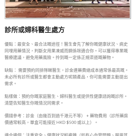
診所或婦科醫生處方
優點：最安全、最合法嘅途徑！醫生會先了解你嘅健康狀況、病史
同埋用藥情況，判斷女用果凍威而鋼係咪適合你。可以獲得專業嘅
醫療建議，避免用藥風險。拎到嘅一定係正規渠道嘅藥物。
缺點： 需要預約同排隊睇醫生，診金連藥費總成本通常係最高嘅。
未必所有診所或醫生都會主動處方呢類產品，你可能需要主動提出
需求。
點樣做：預約你嘅家庭醫生、婦科醫生或提供性健康諮詢嘅診所。
清楚告知醫生你嘅情況同需求。
價錢參考：診金（由幾百到過千港元不等） + 藥物費用（診所藥房
價通常較高，單盒可能接近 HKD $500 或以上）。
適合邊個：注重安全、健康狀況較複雜（如有心血管問題、服用其