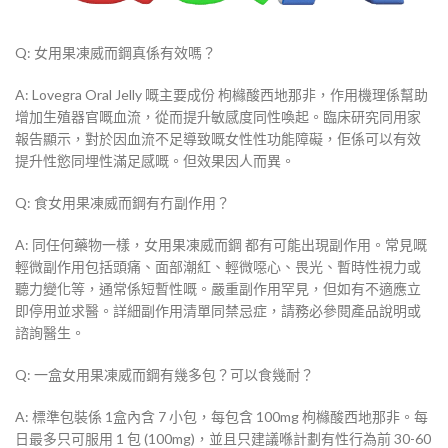
Q: 女用果凍威而鋼真係有效嗎？
A: Lovegra Oral Jelly 嘅主要成份 枸櫞酸西地那非，作用機理係幫助
增加生殖器官嘅血流，從而提升敏感度同性喚起。臨床研究同用家
報告顯示，對於因血流不足導致嘅女性性功能障礙，佢係可以有效
提升性慾同埋性滿足感嘅。但效果因人而異。
Q: 食女用果凍威而鋼有冇副作用？
A: 同任何藥物一樣，女用果凍威而鋼 都有可能出現副作用。常見嘅
輕微副作用包括頭痛、面部潮紅、輕微噁心、畏光、暫時性視力或
聽力變化等，通常係短暫性嘅。嚴重副作用罕見，但如有不適應立
即停用並求醫。詳細副作用清單同禁忌症，請務必參閱產品說明或
諮詢醫生。
Q: 一盒女用果凍威而鋼有幾多包？可以食幾耐？
A: 標準包裝係 1盒內含 7 小包，每包含 100mg 枸櫞酸西地那非。每
日最多只可服用 1 包 (100mg)，並且只建議喺計劃有性行為前 30-60