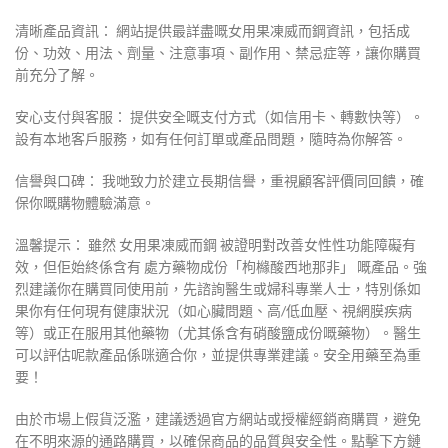
清晰產品資訊： 網站提供最詳盡嘅女用果凍威而鋼資訊，包括成
份、功效、用法、劑量、注意事項、副作用、禁忌症等，讓你購買
前充分了解。
安心支付與客服： 提供安全嘅支付方式（如信用卡、轉數快等）。
設有本地客戶服務，如有任何訂單或產品問題，隨時為你解答。
信譽與口碑： 我哋致力於建立長期信譽，重視顧客評價同回饋，確
保你嘅購物體驗滿意。
溫馨提示： 雖然 女用果凍威而鋼 被證明對改善女性性功能障礙有
效，但佢始終係含有 處方藥物成份「枸櫞酸西地那非」 嘅產品。強
烈建議你在購買同使用前，先諮詢醫生或婦科專業人士，特別係如
果你有任何現有健康狀況（如心臟問題、高/低血壓、視網膜疾病
等）或正在服用其他藥物（尤其係含有硝酸鹽成份嘅藥物）。醫生
可以評估呢款產品係咪適合你，並提供專業建議。安全用藥至為重
要！
由於市場上假貨泛濫，建議透過官方網站或授權經銷商購買，避免
在不明來源的通路購買，以確保商品的品質與安全性。點擊下方鏈