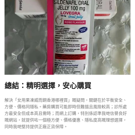
總結：精明選擇，安心購買
解決「女用果凍威而鋼香港哪裡買」嘅疑問，關鍵在於平衡安全、
方便、價格同隱私。藥房購買可能即時但難搵且風險較高；診所處
方最安全但成本高且需時；而網上訂購，特別係認準我哋信譽良好
嘅網站，就提供咗一個極方便、價格優惠、隱私度高嘅理想選擇，
同時我哋堅持提供正廠正貨保障。