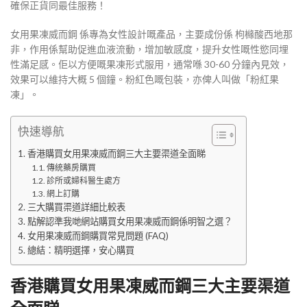
確保正貨同最佳服務！
女用果凍威而鋼 係專為女性設計嘅產品，主要成份係 枸櫞酸西地那
非，作用係幫助促進血液流動，增加敏感度，提升女性嘅性慾同埋
性滿足感。佢以方便嘅果凍形式服用，通常喺 30-60 分鐘內見效，
效果可以維持大概 5 個鐘。粉紅色嘅包裝，亦俾人叫做「粉紅果
凍」。
快速導航
香港購買女用果凍威而鋼三大主要渠道全面睇
傳統藥房購買
診所或婦科醫生處方
網上訂購
三大購買渠道詳細比較表
點解認準我哋網站購買女用果凍威而鋼係明智之選？
女用果凍威而鋼購買常見問題 (FAQ)
總結：精明選擇，安心購買
香港購買女用果凍威而鋼三大主要渠道