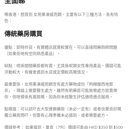
全面睇
喺香港，想買到 女用果凍威而鋼，主要有以下三種方法，各有特
色：
傳統藥房購買
優點：即時拎貨，有實體店感覺較實在，可以直接問藥劑師問題
（如果佢哋有空同熟悉產品）。
缺點：唔係間間藥房都有賣，尤其係呢類女性專用產品。價錢可能
浮動較大，有機會遇到水貨或定價較高嘅情況。
最重要係，女用果凍威而鋼含有處方藥物成份「枸櫞酸西地那
非」，理論上需要醫生處方。雖然有啲藥房可能無需處方就賣俾
你，但咁樣係有風險嘅，因為你未經醫生評估適唔適合服用。
點樣搵：可以試吓去大型連鎖藥房（未必一定有）或者信譽良好嘅
獨立藥房問吓。但要有心理準備未必搵到，或者需要處方。
價錢參考： 如果搵到，單盒（7包）價錢可能由 HKD $350 到 $500