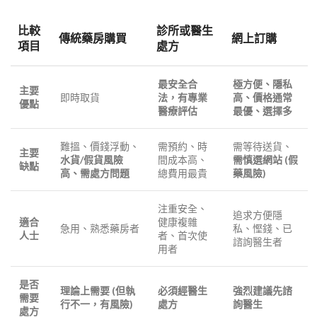
比較
診所或醫生
傳統藥房購買
網上訂購
項目
處方
最安全合
極方便、隱私
主要
即時取貨
法，有專業
高、價格通常
優點
醫療評估
最優、選擇多
難搵、價錢浮動、
需預約、時
需等待送貨、
主要
水貨/假貨風險
間成本高、
需慎選網站 (假
缺點
高、需處方問題
總費用最貴
藥風險)
注重安全、
追求方便隱
適合
健康複雜
急用、熟悉藥房者
私、慳錢、已
人士
者、首次使
諮詢醫生者
用者
是否
理論上需要 (但執
必須經醫生
強烈建議先諮
需要
行不一，有風險)
處方
詢醫生
處方