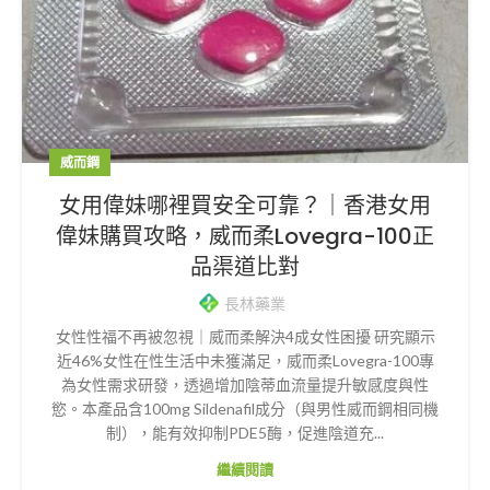
威而鋼
女用偉妹哪裡買安全可靠？｜香港女用
偉妹購買攻略，威而柔Lovegra-100正
品渠道比對
長林藥業
女性性福不再被忽視｜威而柔解決4成女性困擾 研究顯示
近46%女性在性生活中未獲滿足，威而柔Lovegra-100專
為女性需求研發，透過增加陰蒂血流量提升敏感度與性
慾。本產品含100mg Sildenafil成分（與男性威而鋼相同機
制），能有效抑制PDE5酶，促進陰道充...
繼續閱讀