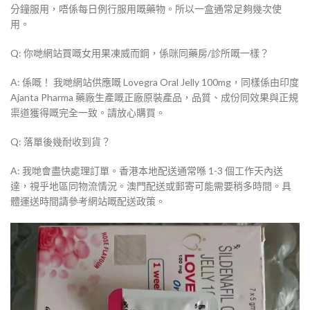
分鐘服用，唔係每日例行服用嘅藥物。所以一盒通常足夠幾次使
用。
Q: 你哋網站買嘅女用果凍威而鋼，係咪同藥房/診所嘅一樣？
A: 係嘅！ 我哋網站供應嘅 Lovegra Oral Jelly 100mg，同樣係由印度
Ajanta Pharma 藥廠生產嘅正廠原裝產品，品質、成份同效果與正規
渠道獲得嘅完全一致。請放心購買。
Q: 落單後幾耐收到貨？
A: 我哋會盡快處理訂單。香港本地配送通常喺 1-3 個工作天內送
達，視乎地區同物流情況。澳門配送或郵寄可能需要稍多時間。具
體運送時間請參考網站嘅配送政策。