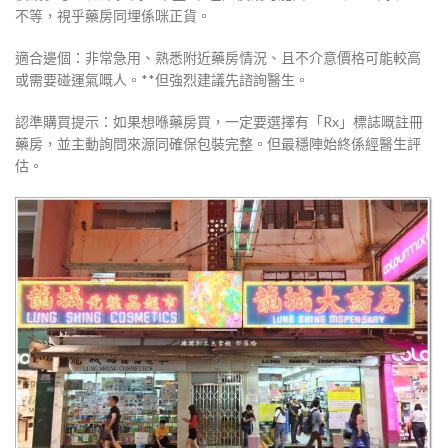
不等，視乎藥房同埋係咪正貨。
適合邊個：非常急用、熟悉附近藥房情況、且不介意價格可能較高
或需要碰運氣嘅人。**但強烈建議先諮詢醫生。
認準購買提示：如果想喺藥房買，一定要選擇有「Rx」標誌嘅註冊
藥房，並主動詢問來源同確保包裝完整。但最穩陣始終係經醫生評
估。