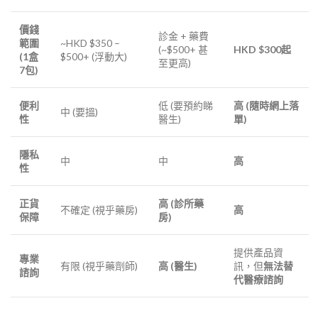
價錢
診金 + 藥費
範圍
~HKD $350 –
(~$500+ 甚
HKD $300起
(1盒
$500+ (浮動大)
至更高)
7包)
便利
低 (要預約睇
高 (隨時網上落
中 (要搵)
性
醫生)
單)
隱私
中
中
高
性
正貨
高 (診所藥
不確定 (視乎藥房)
高
保障
房)
提供產品資
專業
有限 (視乎藥劑師)
高 (醫生)
訊，但
無法替
諮詢
代醫療諮詢