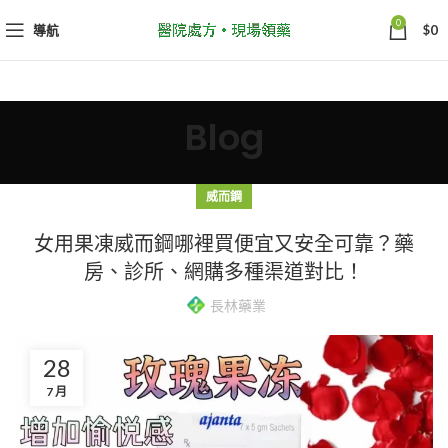
0
導航
$
0
Blog
威而鋼
女用果凍威而鋼哪裡買便宜又安全可靠？藥
房、診所、網購多種渠道對比！
長林藥業
28
7 月