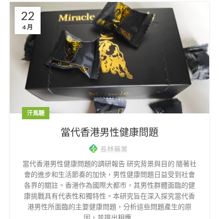
22
4 月
汗馬糖
當代香港男性健康問題
長林藥業
當代香港男性健康問題的調研報告 研究背景與目的 隨著社
會的進步和生活節奏的加快，男性健康問題日益受到社會
各界的關註。香港作為國際大都市，其男性群體面臨的健
康挑戰具有代表性和獨特性。本研究旨在深入探究當代香
港男性所面臨的主要健康問題，分析這些問題產生的原
因，並提出相應...