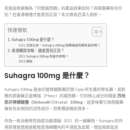
究竟這款被稱為「印度威而鋼」的產品效果如何？與原廠藥有何分
別？在香港哪裡才能買到正貨？本文將為您深入剖析。
快速導航
Suhagra 100mg 是什麼？
功效比拚：Suhagra 100mg 與輝瑞威而鋼有差別嗎？
香港購買攻略：邊度買到正貨？
Suhagra 100mg 有副作用嗎？
總結
Suhagra 100mg 是什麼？
Suhagra 100mg 是由印度跨國製藥巨頭 Cipla 所生產的學名藥，其對
應的原廠藥正是輝瑞（Pfizer）的威而鋼。它的核心成分同樣是
西地
那非檸檬酸鹽（Sildenafil Citrate）100mg
，這意味著它與原廠藥
擁有完全相同的活性成分，但售價卻親民得多。
作為一款治療男性勃起功能障礙（ED）的一線藥物，Suhagra 的作
用原理是透過放鬆陰莖海綿體內的平滑肌及血管，增加局部血流