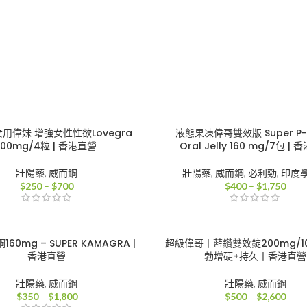
女用偉妹 增強女性性欲Lovegra
液態果凍偉哥雙效版 Super P-
100mg/4粒 | 香港直營
Oral Jelly 160 mg/7包 |
壯陽藥
,
威而鋼
壯陽藥
,
威而鋼
,
必利勁
,
印度
價
價
$
250
–
$
700
$
400
–
$
1,750
格
格
範
範
圍：
圍：
$250
$40
60mg – SUPER KAMAGRA |
超級偉哥丨藍鑽雙效錠200mg/10
到
到
香港直營
勃增硬+持久丨香港直營
$700
$1,7
壯陽藥
,
威而鋼
壯陽藥
,
威而鋼
價
價
$
350
–
$
1,800
$
500
–
$
2,600