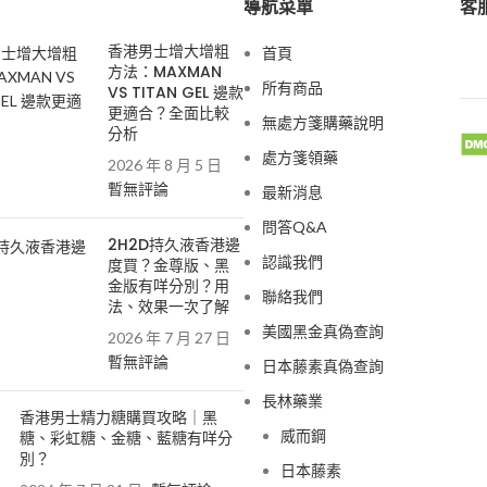
導航菜單
客服
香港男士增大增粗
首頁
方法：MAXMAN
所有商品
VS TITAN GEL 邊款
更適合？全面比較
無處方箋購藥說明
分析
處方箋領藥
2026 年 8 月 5 日
暫無評論
最新消息
問答Q&A
2H2D持久液香港邊
認識我們
度買？金尊版、黑
金版有咩分別？用
聯絡我們
法、效果一次了解
美國黑金真偽查詢
2026 年 7 月 27 日
暫無評論
日本藤素真偽查詢
長林藥業
香港男士精力糖購買攻略｜黑
威而鋼
糖、彩虹糖、金糖、藍糖有咩分
別？
日本藤素