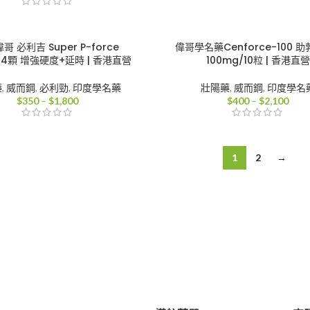
格
格
範
範
圍：
圍：
$350
$50
哥 必利吉 Super P-force
偉哥學名藥Cenforce-100 
到
到
/4顆 增強硬度+延時 | 香港直營
100mg/10粒 | 香港直營
$1,800
$2,6
藥
,
威而鋼
,
必利勁
,
印度學名藥
壯陽藥
,
威而鋼
,
印度學名
價
價
$
350
–
$
1,800
$
400
–
$
2,100
格
格
範
範
圍：
圍：
$350
$40
1
2
→
到
到
$1,800
$2,1