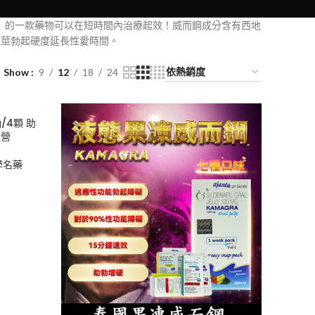
ED）的一款藥物可以在短時間內治療起效！威而鋼成分含有西地
強陰莖勃起硬度延長性愛時間。
Show
9
12
18
24
g/4顆 助
直營
學名藥
0
50