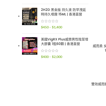
格
範
2H2D 黑金版 持久液 防早洩延
圍：
時持久噴霧 15ML | 香港直營
$300
到
價
$
450
–
$
1,400
$1,700
格
範
美國VigRX Plus威樂男性陰莖增
圍：
大膠囊 1瓶60顆 | 香港直營
威而柔 
$450
到
價
$
400
–
$
2,000
$1,400
格
範
圍：
$400
到
雙效威而鋼1
$2,000