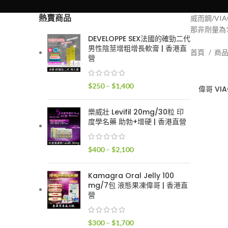
熱賣商品
威而鋼/V
那非劑量為
DEVELOPPE SEX法國的確勁二代
男性陰莖增粗增長軟膏 | 香港直
首頁
商
營
價
$
250
–
$
1,400
偉哥 VI
格
範
樂威壯 Levifil 20mg/30粒 印
圍：
度學名藥 助勃+增硬 | 香港直營
$250
到
價
$
400
–
$
2,100
$1,400
格
範
Kamagra Oral Jelly 100
圍：
mg/7包 液態果凍偉哥 | 香港直
$400
營
到
$2,100
價
$
300
–
$
1,700