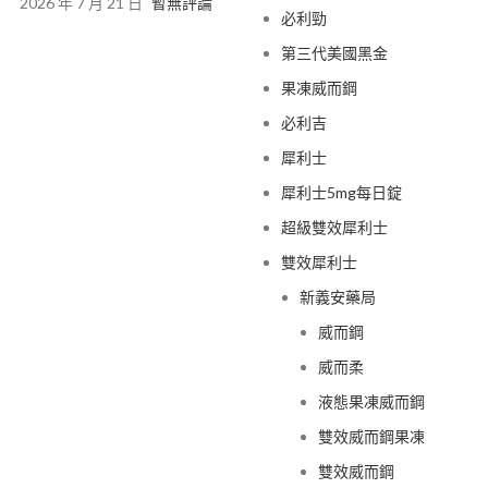
2026 年 7 月 21 日
暫無評論
必利勁
第三代美國黑金
果凍威而鋼
必利吉
犀利士
犀利士5mg每日錠
超級雙效犀利士
雙效犀利士
新義安藥局
威而鋼
威而柔
液態果凍威而鋼
雙效威而鋼果凍
雙效威而鋼