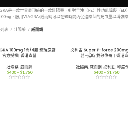
IAGRA是一款世界最頂級的一款壯陽藥，針對早洩（PE）性功能障礙（
100mg，服用VIAGRA/威而鋼可以在短時間內促進陰莖的充血量以增
品列表
壯陽藥
威而鋼
AGRA 100mg 1盒/4顆 輝瑞原廠
必利吉 Super P-force 200m
官方授權| 香港直營
勃+延時 雙效偉哥丨香港
壯陽藥
,
威而鋼
壯陽藥
,
威而鋼
,
必利勁
,
印度
價
價
$
400
–
$
1,750
$
400
–
$
1,750
格
格
範
範
圍：
圍：
$400
$40
到
到
$1,750
$1,7