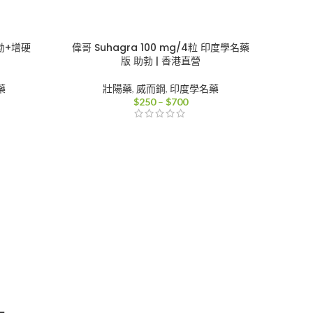
格
範
圍：
0
$500
助勃+增硬
偉哥 Suhagra 100 mg/4粒 印度學名藥
到
版 助勃 | 香港直營
00
$2,600
藥
壯陽藥
,
威而鋼
,
印度學名藥
價
$
250
–
$
700
格
範
圍：
0
$250
到
00
$700