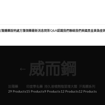
方箋購藥說明
處方箋領藥
最新消息
問答Q&A
認識我們
聯絡我們
美國黑金真偽查
威而鋼
壯陽藥
印度學名藥
持久液噴劑
陰莖增大類
汗馬糖系列
29 Products
15 Products
9 Products
12 Products
12 Products