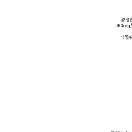
綠版偉
160mg
壯陽