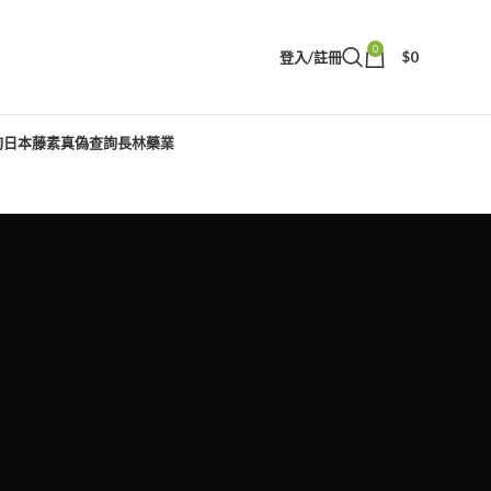
0
登入/註冊
$
0
詢
日本藤素真偽查詢
長林藥業