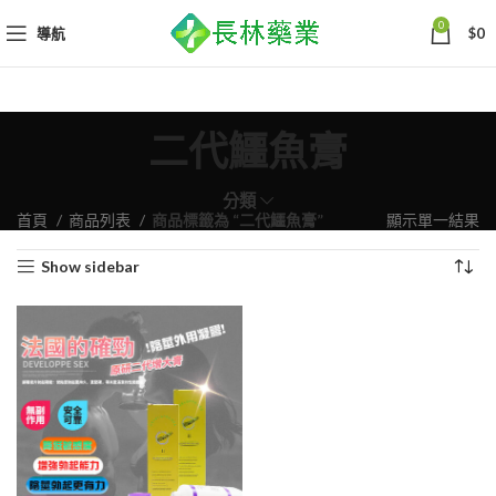
0
導航
$
0
二代鱷魚膏
分類
首頁
商品列表
商品標籤為 “二代鱷魚膏”
顯示單一結果
Show sidebar