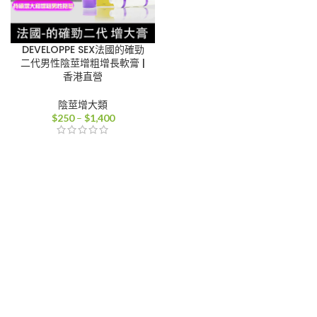
DEVELOPPE SEX法國的確勁
二代男性陰莖增粗增長軟膏 |
香港直營
陰莖增大類
價
$
250
–
$
1,400
格
範
圍：
$250
到
$1,400