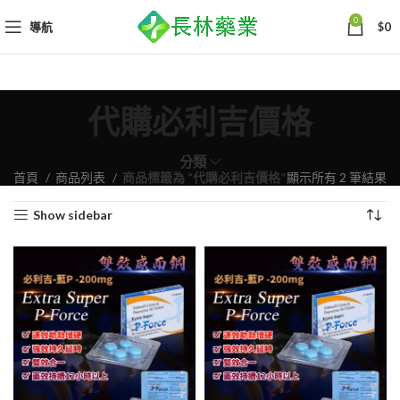
0
導航
$
0
代購必利吉價格
分類
依
首頁
商品列表
商品標籤為 “代購必利吉價格”
顯示所有 2 筆結果
熱
Show sidebar
銷
度
排
序