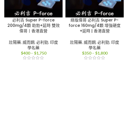
必利吉 Super P-force
綠版偉哥 必利吉 Super P-
200mg/4顆 助勃+延時 雙效
force 160mg/4顆 增強硬度
偉哥丨香港直營
+延時 | 香港直營
壯陽藥
,
威而鋼
,
必利勁
,
印度
壯陽藥
,
威而鋼
,
必利勁
,
印度
學名藥
學名藥
價
價
$
400
–
$
1,750
$
350
–
$
1,800
格
格
範
範
圍：
圍：
$400
$350
到
到
$1,750
$1,800