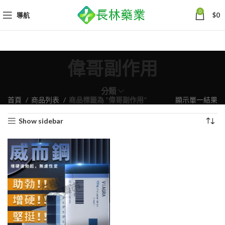
0
導航
$
0
偉哥副作用
分類
首頁
商品列表
商品標籤為 “偉哥副作用”
顯示單一結果
Show sidebar