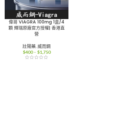
偉哥 VIAGRA 100mg 1盒/4
顆 輝瑞原廠官方授權| 香港直
營
壯陽藥
,
威而鋼
價
$
400
–
$
1,750
格
範
圍：
$400
到
$1,750