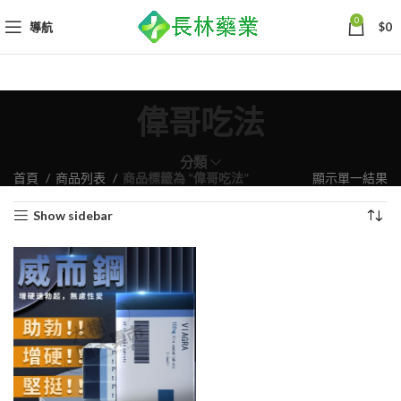
0
導航
$
0
偉哥吃法
分類
首頁
商品列表
商品標籤為 “偉哥吃法”
顯示單一結果
Show sidebar