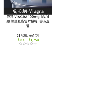
偉哥 VIAGRA 100mg 1盒/4
顆 輝瑞原廠官方授權| 香港直
營
壯陽藥
,
威而鋼
價
$
400
–
$
1,750
格
範
圍：
$400
到
$1,750