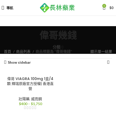
0
導航
$
0
偉哥幾錢
分類
首頁
商品列表
商品標籤為 “偉哥幾錢”
顯示單一結果
Show sidebar
偉哥 VIAGRA 100mg 1盒/4
顆 輝瑞原廠官方授權| 香港直
營
壯陽藥
,
威而鋼
價
$
400
–
$
1,750
格
範