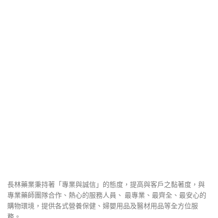
圍：
$400
到
$1,750
長林藥業秉持著「專業與誠信」的態度，提高與客戶之黏著度，與
專業藥師團隊合作、熱心的服務人員、 最專業、最齊全、最安心的
購物環境，提供各式營養保健、婦嬰用品及醫材用品等全方位服
務。