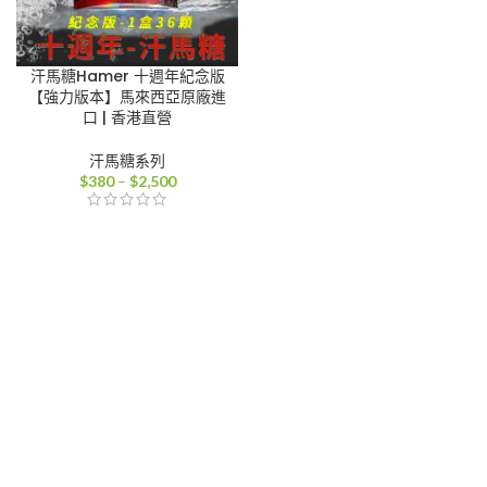
汗馬糖Hamer 十週年紀念版
【強力版本】馬來西亞原廠進
口 | 香港直營
汗馬糖系列
價
$
380
–
$
2,500
格
範
圍：
$380
到
$2,500