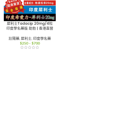
犀利士Tadacip 20mg/4粒
印度學名藥版 助勃 | 香港直營
壯陽藥
,
犀利士
,
印度學名藥
價
$
250
–
$
700
格
範
圍：
$250
到
$700