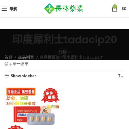
0
導航
$
0
印度犀利士tadacip20
分類
首頁
商品列表
商品標籤為 “印度犀利士tadacip20”
顯示單一結果
Show sidebar