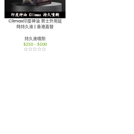
Climax印度神油 男士外用延
時持久液 | 香港直營
持久液噴劑
價
$
250
–
$
500
格
範
圍：
$250
到
$500