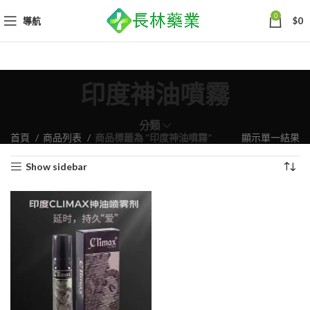
0
導航
$
0
印度神油噴霧
分類
首頁
商品列表
商品標籤為 “印度神油噴霧”
顯示單一結果
Show sidebar