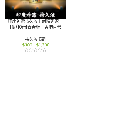
印度神露持久液丨射精延迟丨
1瓶/10ml青春版丨香港直營
持久液噴劑
價
$
300
–
$
1,300
格
範
圍：
$300
到
$1,300