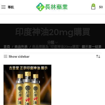
0
導航
$
0
印度神油20mg購買
分類
首頁
商品列表
商品標籤為 “印度神油20mg購買”
顯示單一結果
Show sidebar