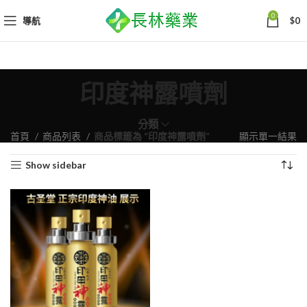
0
導航
$
0
印度神露噴劑
分類
首頁
商品列表
商品標籤為 “印度神露噴劑”
顯示單一結果
Show sidebar