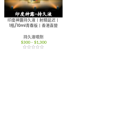
印度神露持久液丨射精延迟丨
1瓶/10ml青春版丨香港直營
持久液噴劑
價
$
300
–
$
1,300
格
範
圍：
$300
到
$1,300