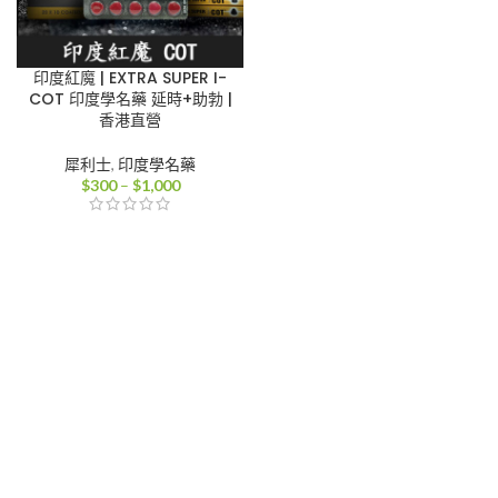
印度紅魔 | EXTRA SUPER I-
COT 印度學名藥 延時+助勃 |
香港直營
犀利士
,
印度學名藥
價
$
300
–
$
1,000
格
範
圍：
$300
到
$1,000