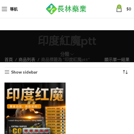
0
導航
$
0
印度紅魔ptt
分類
首頁
商品列表
商品標籤為 “印度紅魔ptt”
顯示單一結果
Show sidebar