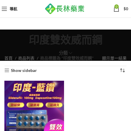
0
導航
$
0
印度雙效威而鋼
分類
首頁
商品列表
商品標籤為 “印度雙效威而鋼”
顯示單一結果
Show sidebar