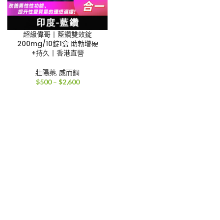
超級偉哥丨藍鑽雙效錠
200mg/10錠1盒 助勃增硬
+持久丨香港直營
壯陽藥
,
威而鋼
價
$
500
–
$
2,600
格
範
圍：
$500
到
$2,600