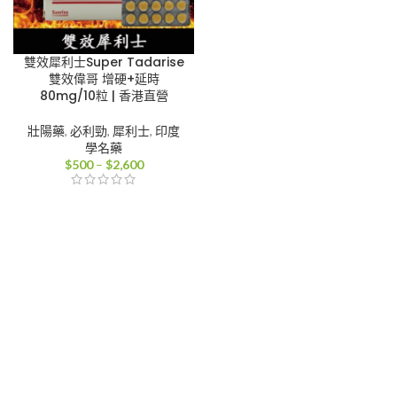
雙效犀利士Super Tadarise
雙效偉哥 增硬+延時
80mg/10粒 | 香港直營
壯陽藥
,
必利勁
,
犀利士
,
印度
學名藥
價
$
500
–
$
2,600
格
範
圍：
$500
到
$2,600