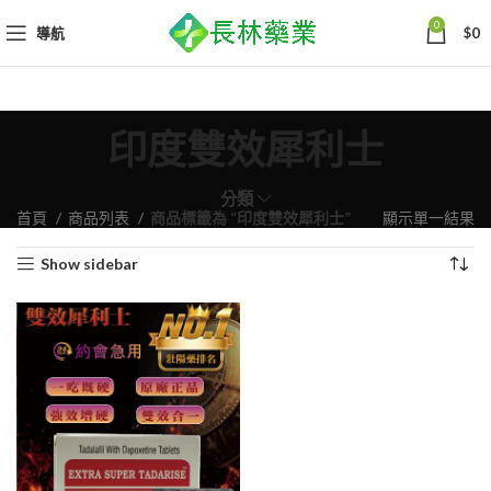
0
導航
$
0
印度雙效犀利士
分類
首頁
商品列表
商品標籤為 “印度雙效犀利士”
顯示單一結果
Show sidebar