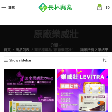
0
導航
$
0
原廠樂威壯
分類
依
首頁
商品列表
商品標籤為 “原廠樂威壯”
顯示所有 2 筆結果
熱
Show sidebar
銷
度
排
序