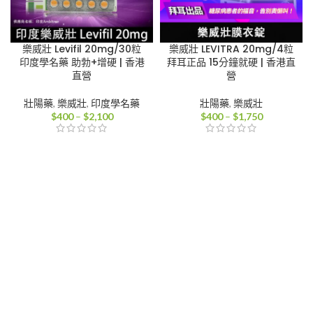
樂威壯 Levifil 20mg/30粒
樂威壯 LEVITRA 20mg/4粒
印度學名藥 助勃+增硬 | 香港
拜耳正品 15分鐘就硬 | 香港直
直營
營
壯陽藥
,
樂威壯
,
印度學名藥
壯陽藥
,
樂威壯
價
價
$
400
–
$
2,100
$
400
–
$
1,750
格
格
範
範
圍：
圍：
$400
$400
到
到
$2,100
$1,750