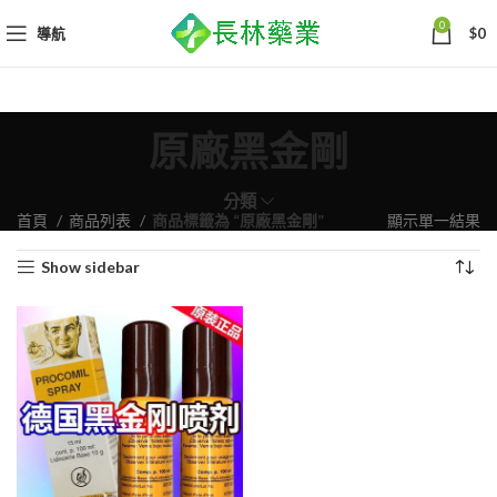
0
導航
$
0
原廠黑金剛
分類
首頁
商品列表
商品標籤為 “原廠黑金剛”
顯示單一結果
Show sidebar