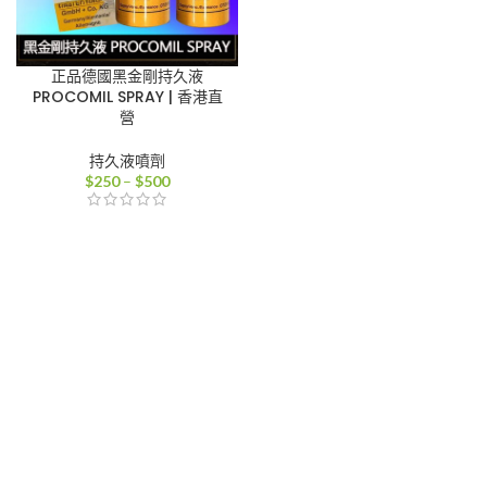
正品德國黑金剛持久液
PROCOMIL SPRAY | 香港直
營
持久液噴劑
價
$
250
–
$
500
格
範
圍：
$250
到
$500