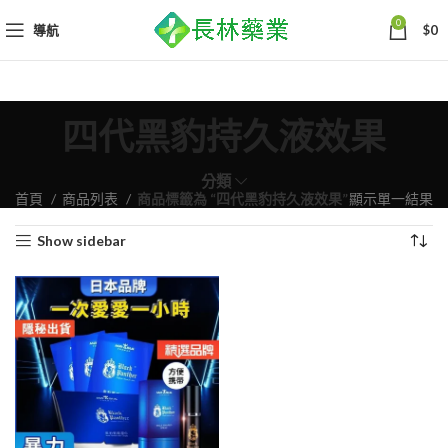
0
導航
$
0
四代黑豹持久液效果
分類
首頁
商品列表
商品標籤為 “四代黑豹持久液效果”
顯示單一結果
Show sidebar