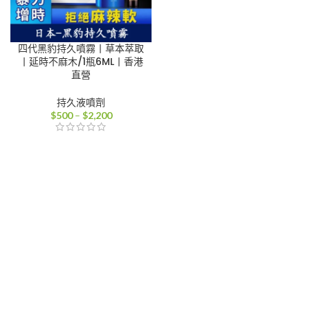
四代黑豹持久噴霧丨草本萃取
丨延時不麻木/1瓶6ML丨香港
直營
持久液噴劑
價
$
500
–
$
2,200
格
範
圍：
$500
到
$2,200