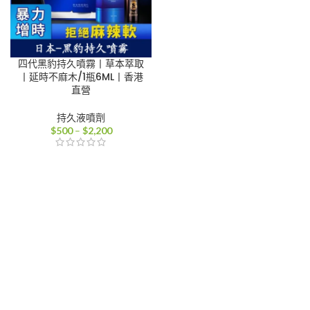
四代黑豹持久噴霧丨草本萃取
丨延時不麻木/1瓶6ML丨香港
直營
持久液噴劑
價
$
500
–
$
2,200
格
範
圍：
$500
到
$2,200