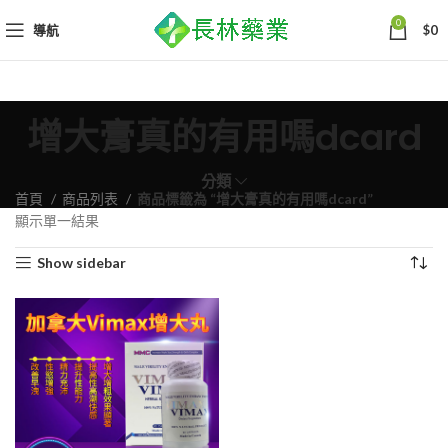
0
導航
$
0
增大膏真的有用嗎dcard
分類
首頁
商品列表
商品標籤為 “增大膏真的有用嗎dcard”
顯示單一結果
Show sidebar