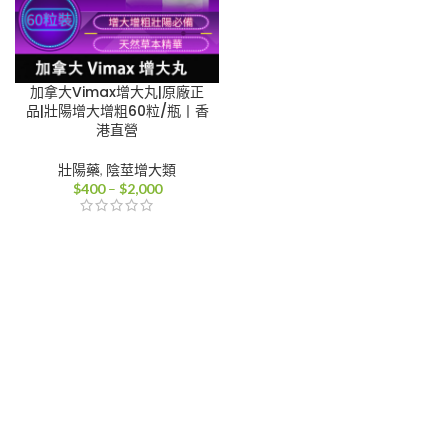
加拿大Vimax增大丸|原廠正
品|壯陽增大增粗60粒/瓶丨香
港直營
壯陽藥
,
陰莖增大類
價
$
400
–
$
2,000
格
範
圍：
$400
到
$2,000