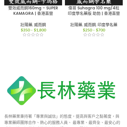
雙效威而鋼160mg – SUPER
偉哥 Suhagra 100 mg/4粒
KAMAGRA | 香港直營
印度學名藥版 助勃 | 香港直營
壯陽藥
,
威而鋼
壯陽藥
,
威而鋼
,
印度學名藥
價
價
$
350
–
$
1,800
$
250
–
$
700
格
格
範
範
圍：
圍：
$350
$250
到
到
$1,800
$700
長林藥業秉持著「專業與誠信」的態度，提高與客戶之黏著度，與
專業藥師團隊合作、熱心的服務人員、 最專業、最齊全、最安心的